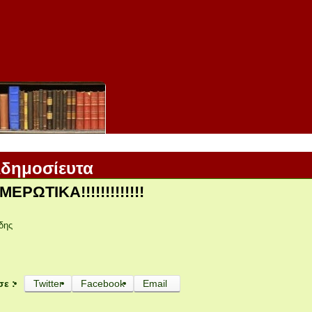
Αδημοσίευτα
ΕΡΩΤΙΚΑ!!!!!!!!!!!!!
δης
σε :
Twitter
Facebook
Email