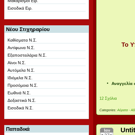
Μακαρισμοί Ειρ.
Εισοδικά Ειρ.
Νέου Στιχηραρίου
Καθίσματα Ν.Σ.
Το Υ
Αντίφωνα Ν.Σ.
Εξαποστειλάρια Ν.Σ.
Αίνοι Ν.Σ.
Αυτόμελα Ν.Σ.
Ιδιόμελα Ν.Σ.
Αναγγελία 
Προσόμοια Ν.Σ.
Εωθινά Ν.Σ.
12 Σχόλια
Δοξαστικά Ν.Σ.
Εισοδικά Ν.Σ.
Categories:
Αόρατα - Αδ
Unti
Παπαδικά
Ιαν