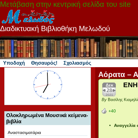
Μετάβαση στην κεντρική σελίδα του site
Διαδικτυακή Βιβλιοθήκη Μελωδού
Υποδοχή
Θησαυρός!
Σχολιασμός
Αόρατα – 
ΕΝΗΜ
Δεκ
28
2021
By
Βασίλης Κιαμηλί
+40
Ολοκληρωμένα Μουσικά κείμενα-
βιβλία
Αναγγελία 
Αναστασιματάρια