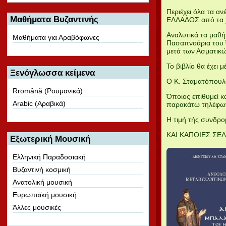
Περιέχει όλα τα 
Μαθήματα Βυζαντινής
ΕΛΛΑΔΟΣ από τα χ
Αναλυτικά τα μαθή
Μαθήματα για Αραβόφωνες
Πασαπνοάρια του Ό
μετά των Ασματικώ
Το βιβλίο θα έχει
Ξενόγλωσσα κείμενα
Ο Κ. Σταματόπουλο
Rromână (Ρουμανικά)
Όποιος επιθυμεί κ
Arabic (Αραβικά)
παρακάτω τηλέφω
Η τιμή τής συνδρο
ΚΑΙ ΚΑΠΟΙΕΣ ΣΕΛ
Εξωτερική Μουσική
Ελληνική Παραδοσιακή
Βυζαντινή κοσμική
Ανατολική μουσική
Ευρωπαϊκή μουσική
Άλλες μουσικές