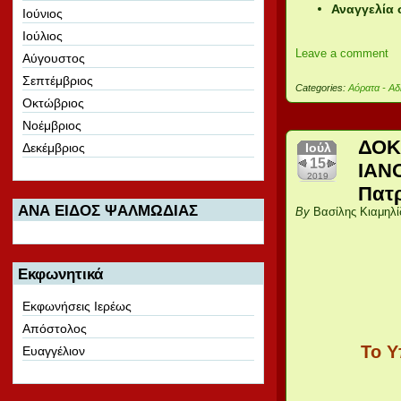
Αναγγελία 
Ιούνιος
Ιούλιος
Leave a comment
Αύγουστος
Σεπτέμβριος
Categories:
Αόρατα - Αδ
Οκτώβριος
Νοέμβριος
ΔΟΚ
Δεκέμβριος
Ιούλ
15
ΙΑΝ
2019
Πατρ
ΑΝΑ ΕΙΔΟΣ ΨΑΛΜΩΔΙΑΣ
By
Βασίλης Κιαμηλί
Εκφωνητικά
Εκφωνήσεις Ιερέως
Απόστολος
Το Υ
Ευαγγέλιον