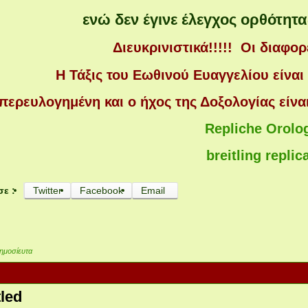
ενώ δεν έγινε έλεγχος ορθότητα
Διευκρινιστικά!!!!! Οι διαφορέ
Η Τάξις του Εωθινού Ευαγγελίου είναι 
περευλογημένη και ο ήχος της Δοξολογίας είνα
Repliche Orolo
breitling replic
σε :
Twitter
Facebook
Email
ημοσίευτα
tled