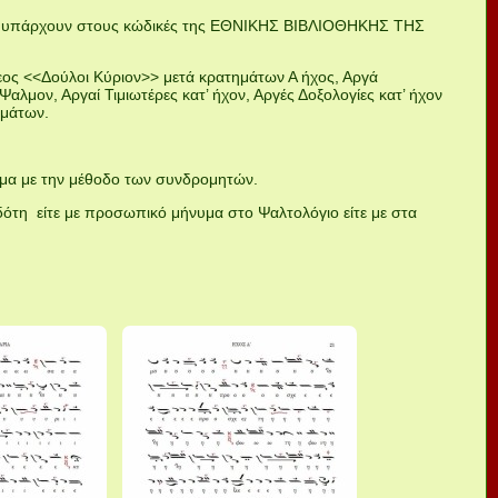
τά υπάρχουν στους κώδικές της ΕΘΝΙΚΗΣ ΒΙΒΛΙΟΘΗΚΗΣ ΤΗΣ
λεος <<Δούλοι Κύριον>> μετά κρατημάτων Α ήχος, Αργά
λμον, Αργαί Τιμιωτέρες κατ’ ήχον, Αργές Δοξολογίες κατ’ ήχον
ημάτων.
.
νημα με την μέθοδο των συνδρομητών.
κδότη είτε με προσωπικό μήνυμα στο Ψαλτολόγιο είτε με στα