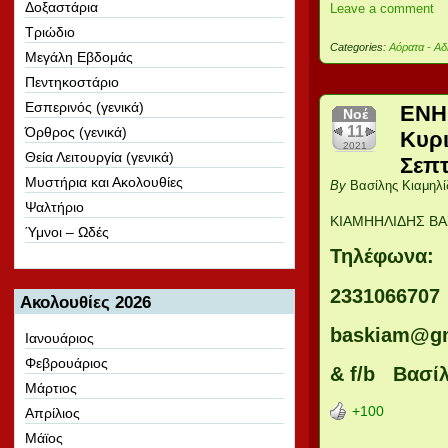
Δοξαστάρια
Leave a comment
Τριώδιο
Categories:
Αόρατα - Αδ
Μεγάλη Εβδομάς
Πεντηκοστάριο
Εσπερινός (γενικά)
ΕΝΗΜ
Νοέ
11
Όρθρος (γενικά)
Κυρ
2021
Θεία Λειτουργία (γενικά)
Σεπτ
Μυστήρια και Ακολουθίες
By
Βασίλης Κιαμηλί
Ψαλτήριο
ΚΙΑΜΗΗΛΙΔΗΣ ΒΑ
Ύμνοι – Ωδές
Τηλέφωνα:
2331066707
Ακολουθίες 2026
baskiam@g
Ιανουάριος
Φεβρουάριος
& f/b Βασίλ
Μάρτιος
+100
Απρίλιος
Μάϊος