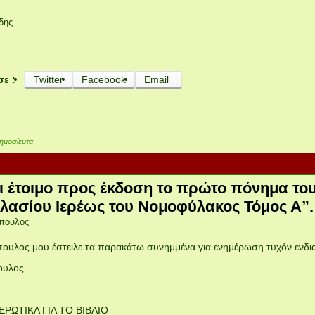
δης
σε :
Twitter
Facebook
Email
ημοσίευτα
ι έτοιμο προς έκδοση το πρώτο πόνημα το
ασίου Ιερέως του Νομοφύλακος Τόμος Α”.
πουλος
πουλος μου έστειλε τα παρακάτω συνημμένα για ενημέρωση τυχόν ενδ
ουλος
ΕΡΩΤΙΚΑ ΓΙΑ ΤΟ ΒΙΒΛΙΟ