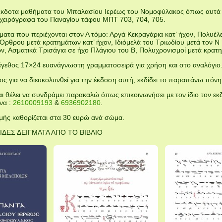
ανέκδοτα μαθήματα του Μπαλασίου Ιερέως του Νομοφύλακος όπως αυ
ειρόγραφα του Παναγίου τάφου ΜΠΤ 703, 704, 705.
ματα που περιέχονται στον Α τόμο: Αργά Κεκραγάρια κατ’ ήχον, Πολυέ
ρθρου μετά κρατημάτων κατ’ ήχον, Ιδιόμελά του Τριωδίου μετά τον Ν Ψα
ν, Ασματικά Τρισάγια σε ήχο Πλάγιου του Β, Πολυχρονισμοί μετά κρατ
 μέγεθος 17×24 ευανάγνωστη γραμματοσειρά για χρήση και στο αναλόγιο
ς για να διευκολυνθεί για την έκδοση αυτή, εκδίδει το παραπάνω πό
αι θέλει να συνδράμει παρακαλώ όπως επικοινωνήσει με τον ίδιο τον ε
να :
2610009193
&
6936902180
.
μής καθορίζεται στα 30 ευρώ ανά σώμα.
ΙΔΕΣ ΔΕΙΓΜΑΤΑ ΑΠΟ ΤΟ ΒΙΒΛΙΟ