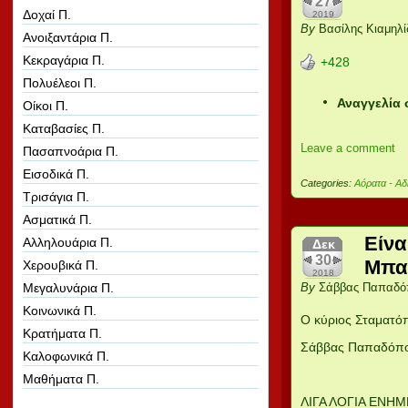
27
Δοχαί Π.
2019
By
Βασίλης Κιαμηλί
Ανοιξαντάρια Π.
Κεκραγάρια Π.
+428
Πολυέλεοι Π.
Αναγγελία 
Οίκοι Π.
Καταβασίες Π.
Leave a comment
Πασαπνοάρια Π.
Εισοδικά Π.
Categories:
Αόρατα - Αδ
Τρισάγια Π.
Ασματικά Π.
Είνα
Αλληλουάρια Π.
Δεκ
30
Μπαλ
Χερουβικά Π.
2018
Μεγαλυνάρια Π.
By
Σάββας Παπαδό
Κοινωνικά Π.
Ο κύριος Σταματό
Κρατήματα Π.
Σάββας Παπαδόπ
Καλοφωνικά Π.
Μαθήματα Π.
ΛΙΓΑ ΛΟΓΙΑ ΕΝΗΜ