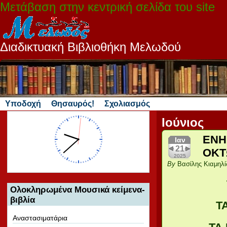
Μετάβαση στην κεντρική σελίδα του site
Διαδικτυακή Βιβλιοθήκη Μελωδού
Υποδοχή
Θησαυρός!
Σχολιασμός
Ιούνιος
ΕΝΗ
Ιαν
21
ΟΚΤ
2025
By
Βασίλης Κιαμηλί
Ολοκληρωμένα Μουσικά κείμενα-
βιβλία
Τ
Αναστασιματάρια