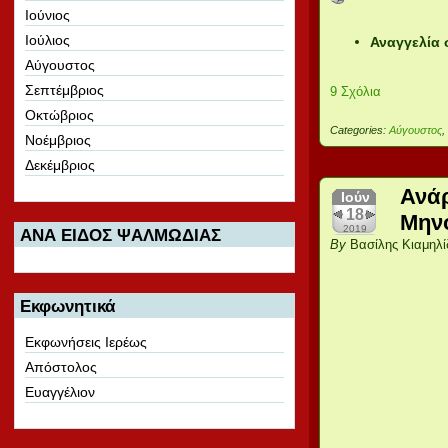
rolex replica
Ιούνιος
Ιούλιος
Αναγγελία 
Αύγουστος
Σεπτέμβριος
9 Σχόλια
Οκτώβριος
Categories:
Αύγουστος
Νοέμβριος
Δεκέμβριος
Ανάρ
Ιούν
18
Μηνό
2019
ΑΝΑ ΕΙΔΟΣ ΨΑΛΜΩΔΙΑΣ
By
Βασίλης Κιαμηλί
Εκφωνητικά
Εκφωνήσεις Ιερέως
Απόστολος
Ευαγγέλιον