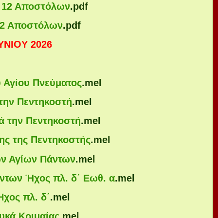
ν 12 Αποστόλων
.pdf
12 Αποστόλων
.pdf
YNΙOY 2026
υ Αγίου Πνεύματος
.mel
 την Πεντηκοστή
.mel
ά την Πεντηκοστή
.mel
ης της Πεντηκοστής
.mel
ων Αγίων Πάντων
.mel
ντων Ήχος πλ. δ΄ Εωθ. α
.mel
Ηχος πλ. δ΄
.mel
υκά Κριμαίας
.mel