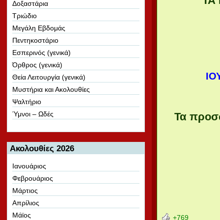
ΤΑ
Δοξαστάρια
Τριώδιο
Μεγάλη Εβδομάς
Πεντηκοστάριο
Εσπερινός (γενικά)
Όρθρος (γενικά)
ΙΟ
Θεία Λειτουργία (γενικά)
Μυστήρια και Ακολουθίες
Ψαλτήριο
Ύμνοι – Ωδές
Τα προσω
Ακολουθίες 2026
Ιανουάριος
Φεβρουάριος
Μάρτιος
Απρίλιος
Μάϊος
replique montre f
+769