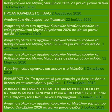
Καθημερινών του Μηνός Δεκεμβρίου 2025 σε μία και μόνον σελίδα
16 Οκτωβρίου 2020
ΗΡΘΑΝ ΚΑΡΑΒΙΑ ΣΤΟ ΓΙΑΛΟ
2 Αυγούστου 2020
Ανοιξαντάρια Θεοδώρου του Φωκαέως
22 Ιουλίου 2020
Ανάρτηση όλων των αρχείων Κυριακών Μεγάλων εορτών και
καθημερηνών του Μηνός Αυγούστου 2026 σε μία και μόνον
σελίδα
12 Ιουνίου 2020
Ανάρτηση όλων των αρχείων Κυριακών Μεγάλων εορτών και
Καθημερινών του Μηνός Μαίου 2026 σε μία και μόνον σελίδα.
1
Απριλίου 2020
Ανάρτηση όλων των αρχείων Κυριακών Μεγάλων εορτών και
Καθημερινών του Μηνός Μαίου 2022 σε μία και μόνον σελίδα.
31
Μαρτίου 2020
Προσθήκη νέων οργάνων και φωνών στο Μελωδό
8 Οκτωβρίου
2019
ΕΝΗΜΕΡΩΤΙΚΑ. Τα προσωπικά μου στοιχεία για όσες και όσους
θέλουν να επικοινωνήσουν μαζί μου .
1 Σεπτεμβρίου 2019
ΔΟΚΙΜΑΣΤΙΚΗ ΑΝΑΡΤΗΣΗ ΜΕ ΤΙΣ ΑΚΟΛΟΥΘΙΕΣ ΟΡΘΡΟΥ
ΚΥΡΙΑΚΩΝ ΜΗΝΟΣ ΙΑΝΟΥΑΡΙΟΥ και ΦΕΒΡΟΥΑΡΙΟΥ 2019 Κατά
την Επιτροπή του Οικουμενικού Πατριαρχείου.
15 Ιουλίου 2019
Ανάρτηση όλων των αρχείων Κυριακών και Μεγάλων εορτών του
Μηνός Οκτωβρίου 2026 σε μία και μόνον σελίδα
3 Ιουλίου 2019