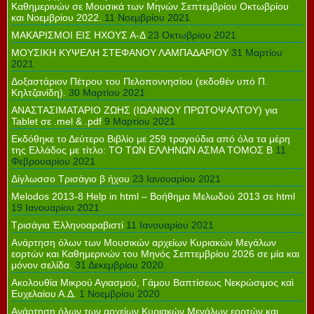
Καθημερινών σε Μουσικά των Μηνών Σεπτεμβρίου Οκτωβρίου
και Νοεμβρίου 2022.
11 Νοεμβρίου 2021
ΜΑΚΑΡΙΣΜΟΙ ΕΙΣ ΗΧΟΥΣ Α-Δ
23 Οκτωβρίου 2021
ΜΟΥΣΙΚΗ ΚΥΨΕΛΗ ΣΤΕΦΑΝΟΥ ΛΑΜΠΑΔΑΡΙΟΥ
31 Μαρτίου
2021
Δοξαστάριον Πέτρου του Πελοποννησίου (εκδοθέν υπό Π.
Κηλτζανίδη).
30 Μαρτίου 2021
ΑΝΑΣΤΑΣΙΜΑΤΑΡΙΟ ΖΩΗΣ (ΙΩΑΝΝΟΥ ΠΡΩΤΟΨΑΛΤΟΥ) για
Tablet σε .mel & .pdf
9 Μαρτίου 2021
Εκδόθηκε το Δεύτερο Βιβλίο με 259 τραγούδια από όλα τα μέρη
της Ελλάδος με τίτλο: ΤΟ ΤΩΝ ΕΛΛΗΝΩΝ ΑΣΜΑ ΤΟΜΟΣ Β
11
Φεβρουαρίου 2021
Δίγλωσσο Τρισάγιο β ήχου
23 Ιανουαρίου 2021
Melodos 2013-8 Help in html – Βοήθημα Μελωδού 2013 σε html
19 Ιανουαρίου 2021
Τρισάγια Ἐλληνοαραβιστί
11 Ιανουαρίου 2021
Ανάρτηση όλων των Μουσικών αρχείων Κυριακών Μεγάλων
εορτών και Καθημερινών του Μηνός Σεπτεμβρίου 2026 σε μία και
μόνον σελίδα.
31 Δεκεμβρίου 2020
Ακολουθία Μικρού Αγιασμού, Γάμου Βαπτίσεως Νεκρώσιμος καὶ
Ευχελαίου Α.Δ.
1 Νοεμβρίου 2020
Ανάρτηση όλων των αρχείων Κυριακών Μεγάλων εορτών και