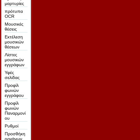
μαρτυρίες
πρότυπα
OCR
Μουσικές
θέσεις
Εκτέλεση
μουσικών
θέσεων
Λίστες
μουσικών
εγγράφων
Υφές
σελίδας
Προφίλ
φωνών
εγγράφου
Προφίλ
φωνών
Παναρμονί
ου
Ρυθμοί
Προσθήκη
οργάνων