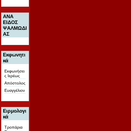
ΑΝΑ
ΕΙΔΟΣ
ΨΑΛΜΩΔΙ
ΑΣ
Εκφωνητι
κά
Εκφωνήσει
ς Ιερέως
Απόστολος
Ευαγγέλιον
Ειρμολογι
κά
Τροπάρια