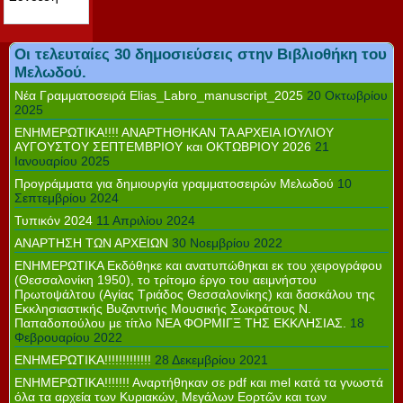
Οι τελευταίες 30 δημοσιεύσεις στην Βιβλιοθήκη του
Μελωδού.
Νέα Γραμματοσειρά Elias_Labro_manuscript_2025
20 Οκτωβρίου
2025
ΕΝΗΜΕΡΩΤΙΚΑ!!!! ΑΝΑΡΤΗΘΗΚΑΝ ΤΑ ΑΡΧΕΙΑ ΙΟΥΛΙΟΥ
ΑΥΓΟΥΣΤΟΥ ΣΕΠΤΕΜΒΡΙΟΥ και ΟΚΤΩΒΡΙΟΥ 2026
21
Ιανουαρίου 2025
Προγράμματα για δημιουργία γραμματοσειρών Μελωδού
10
Σεπτεμβρίου 2024
Τυπικόν 2024
11 Απριλίου 2024
ΑΝΑΡΤΗΣΗ ΤΩΝ ΑΡΧΕΙΩΝ
30 Νοεμβρίου 2022
ΕΝΗΜΕΡΩΤΙΚΑ Εκδόθηκε και ανατυπώθηκαι εκ του χειρογράφου
(Θεσσαλονίκη 1950), το τρίτομο έργο του αειμνήστου
Πρωτοψάλτου (Αγίας Τριάδος Θεσσαλονίκης) και δασκάλου της
Εκκλησιαστικής Βυζαντινής Μουσικής Σωκράτους Ν.
Παπαδοπούλου με τίτλο ΝΕΑ ΦΟΡΜΙΓΞ ΤΗΣ ΕΚΚΛΗΣΙΑΣ.
18
Φεβρουαρίου 2022
ΕΝΗΜΕΡΩΤΙΚΑ!!!!!!!!!!!!!
28 Δεκεμβρίου 2021
ΕΝΗΜΕΡΩΤΙΚΑ!!!!!!! Αναρτήθηκαν σε pdf και mel κατά τα γνωστά
όλα τα αρχεία των Κυριακών, Μεγάλων Εορτῶν και των