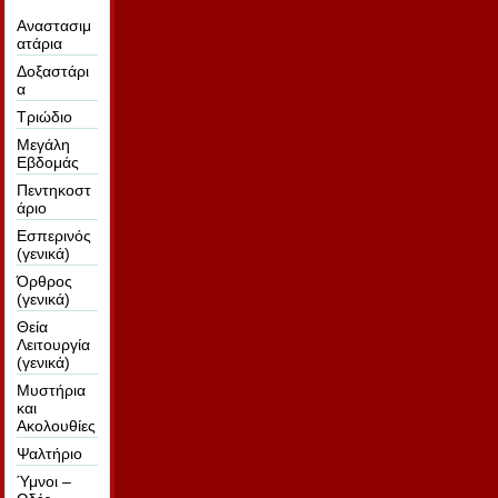
Αναστασιμ
ατάρια
Δοξαστάρι
α
Τριώδιο
Μεγάλη
Εβδομάς
Πεντηκοστ
άριο
Εσπερινός
(γενικά)
Όρθρος
(γενικά)
Θεία
Λειτουργία
(γενικά)
Μυστήρια
και
Ακολουθίες
Ψαλτήριο
Ύμνοι –