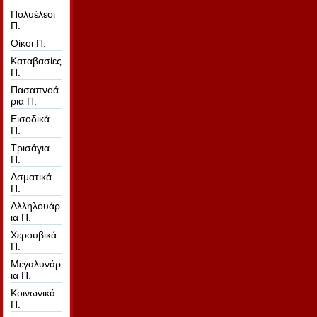
Πολυέλεοι
Π.
Οίκοι Π.
Καταβασίες
Π.
Πασαπνοά
ρια Π.
Εισοδικά
Π.
Τρισάγια
Π.
Ασματικά
Π.
Αλληλουάρ
ια Π.
Χερουβικά
Π.
Μεγαλυνάρ
ια Π.
Κοινωνικά
Π.