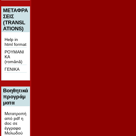
ΜΕΤΑΦΡΑ
ΣΕΙΣ
(TRANSL
ATIONS)
Help in
html format
ΡΟΥΜΑΝΙ
ΚΑ
(română)
ΓΕΝΙΚΑ
Βοηθητικά
προγράμ
ματα
Μετατροπή
από pdf η
doc σε
έγγραφα
Μελωδού