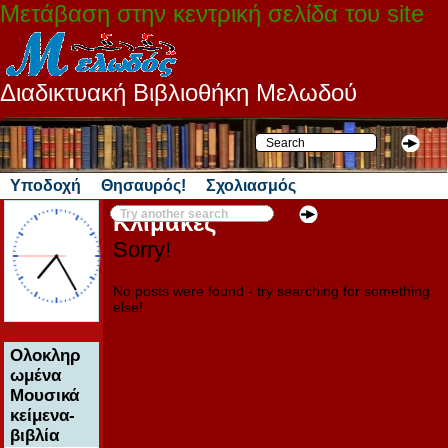
Μετάβαση στην κεντρική σελίδα του site
Διαδικτυακή Βιβλιοθήκη Μελωδού
Υποδοχή
Θησαυρός!
Σχολιασμός
Κλίμακες
Sorry!
No posts were found - try searching for something
else!
Ολοκληρ
ωμένα
Μουσικά
κείμενα-
βιβλία