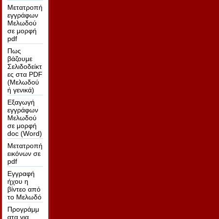
Μετατροπή
εγγράφων
Μελωδού
σε μορφή
pdf
Πως
βάζουμε
Σελιδοδείκτ
ες στα PDF
(Μελωδού
ή γενικά)
Εξαγωγή
εγγράφων
Μελωδού
σε μορφή
doc (Word)
Μετατροπή
εικόνων σε
pdf
Εγγραφή
ήχου η
βίντεο από
το Μελωδό
Προγράμμ
ατα για