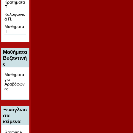
Κρατήματα
Π.
Καλοφωνικ
ά Π.
Μαθήματα
Π.
Μαθήματα
Βυζαντινή
ς
Μαθήματα
για
Αραβόφων
ες
Ξενόγλωσ
σα
κείμενα
Rromână