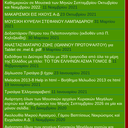
Καθημερινών σε Μουσικά των Μηνών Σεπτεμβρίου Οκτωβρίου
και Νοεμβρίου 2022.
11 Νοεμβρίου 2021
ΜΑΚΑΡΙΣΜΟΙ ΕΙΣ ΗΧΟΥΣ Α-Δ
23 Οκτωβρίου 2021
ΜΟΥΣΙΚΗ ΚΥΨΕΛΗ ΣΤΕΦΑΝΟΥ ΛΑΜΠΑΔΑΡΙΟΥ
31 Μαρτίου
2021
Δοξαστάριον Πέτρου του Πελοποννησίου (εκδοθέν υπό Π.
Κηλτζανίδη).
30 Μαρτίου 2021
ΑΝΑΣΤΑΣΙΜΑΤΑΡΙΟ ΖΩΗΣ (ΙΩΑΝΝΟΥ ΠΡΩΤΟΨΑΛΤΟΥ) για
Tablet σε .mel & .pdf
9 Μαρτίου 2021
Εκδόθηκε το Δεύτερο Βιβλίο με 259 τραγούδια από όλα τα μέρη
της Ελλάδος με τίτλο: ΤΟ ΤΩΝ ΕΛΛΗΝΩΝ ΑΣΜΑ ΤΟΜΟΣ Β
11
Φεβρουαρίου 2021
Δίγλωσσο Τρισάγιο β ήχου
23 Ιανουαρίου 2021
Melodos 2013-8 Help in html – Βοήθημα Μελωδού 2013 σε html
19 Ιανουαρίου 2021
Τρισάγια Ἐλληνοαραβιστί
11 Ιανουαρίου 2021
Ανάρτηση όλων των Μουσικών αρχείων Κυριακών Μεγάλων
εορτών και Καθημερινών του Μηνός Σεπτεμβρίου 2026 σε μία και
μόνον σελίδα.
31 Δεκεμβρίου 2020
Ακολουθία Μικρού Αγιασμού, Γάμου Βαπτίσεως Νεκρώσιμος καὶ
Ευχελαίου Α.Δ.
1 Νοεμβρίου 2020
Ανάρτηση όλων των αρχείων Κυριακών Μεγάλων εορτών και