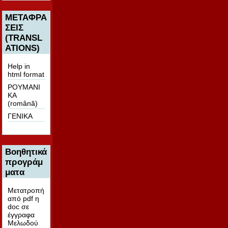
ΜΕΤΑΦΡΑ
ΣΕΙΣ
(TRANSL
ATIONS)
Help in
html format
ΡΟΥΜΑΝΙ
ΚΑ
(română)
ΓΕΝΙΚΑ
Βοηθητικά
προγράμ
ματα
Μετατροπή
από pdf η
doc σε
έγγραφα
Μελωδού