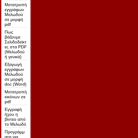
Μετατροπή
εγγράφων
Μελωδού
σε μορφή
pdf
Πως
βάζουμε
Σελιδοδείκτ
ες στα PDF
(Μελωδού
ή γενικά)
Εξαγωγή
εγγράφων
Μελωδού
σε μορφή
doc (Word)
Μετατροπή
εικόνων σε
pdf
Εγγραφή
ήχου η
βίντεο από
το Μελωδό
Προγράμμ
ατα για