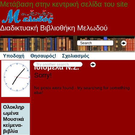
Μετάβαση στην κεντρική σελίδα του site
Διαδικτυακή Βιβλιοθήκη Μελωδού
Υποδοχή
Θησαυρός!
Σχολιασμός
Ιδιόμελα Ν.Σ.
Sorry!
No posts were found - try searching for something
else!
Ολοκληρ
ωμένα
Μουσικά
κείμενα-
βιβλία