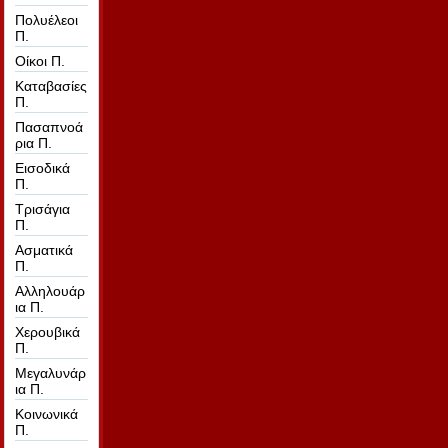
Πολυέλεοι
Π.
Οίκοι Π.
Καταβασίες
Π.
Πασαπνοά
ρια Π.
Εισοδικά
Π.
Τρισάγια
Π.
Ασματικά
Π.
Αλληλουάρ
ια Π.
Χερουβικά
Π.
Μεγαλυνάρ
ια Π.
Κοινωνικά
Π.