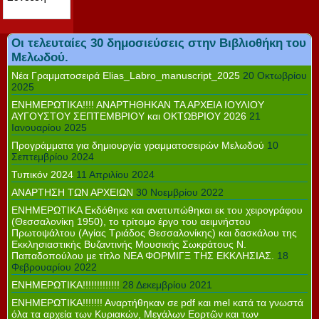
Οι τελευταίες 30 δημοσιεύσεις στην Βιβλιοθήκη του
Μελωδού.
Νέα Γραμματοσειρά Elias_Labro_manuscript_2025
20 Οκτωβρίου
2025
ΕΝΗΜΕΡΩΤΙΚΑ!!!! ΑΝΑΡΤΗΘΗΚΑΝ ΤΑ ΑΡΧΕΙΑ ΙΟΥΛΙΟΥ
ΑΥΓΟΥΣΤΟΥ ΣΕΠΤΕΜΒΡΙΟΥ και ΟΚΤΩΒΡΙΟΥ 2026
21
Ιανουαρίου 2025
Προγράμματα για δημιουργία γραμματοσειρών Μελωδού
10
Σεπτεμβρίου 2024
Τυπικόν 2024
11 Απριλίου 2024
ΑΝΑΡΤΗΣΗ ΤΩΝ ΑΡΧΕΙΩΝ
30 Νοεμβρίου 2022
ΕΝΗΜΕΡΩΤΙΚΑ Εκδόθηκε και ανατυπώθηκαι εκ του χειρογράφου
(Θεσσαλονίκη 1950), το τρίτομο έργο του αειμνήστου
Πρωτοψάλτου (Αγίας Τριάδος Θεσσαλονίκης) και δασκάλου της
Εκκλησιαστικής Βυζαντινής Μουσικής Σωκράτους Ν.
Παπαδοπούλου με τίτλο ΝΕΑ ΦΟΡΜΙΓΞ ΤΗΣ ΕΚΚΛΗΣΙΑΣ.
18
Φεβρουαρίου 2022
ΕΝΗΜΕΡΩΤΙΚΑ!!!!!!!!!!!!!
28 Δεκεμβρίου 2021
ΕΝΗΜΕΡΩΤΙΚΑ!!!!!!! Αναρτήθηκαν σε pdf και mel κατά τα γνωστά
όλα τα αρχεία των Κυριακών, Μεγάλων Εορτῶν και των