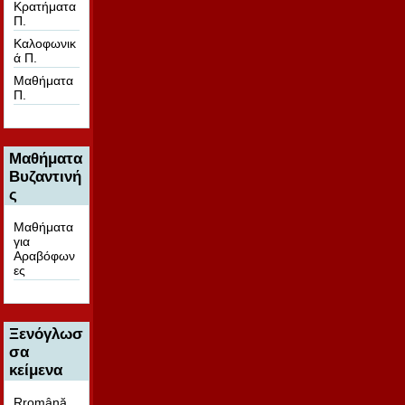
Κρατήματα
Π.
Καλοφωνικ
ά Π.
Μαθήματα
Π.
Μαθήματα
Βυζαντινή
ς
Μαθήματα
για
Αραβόφων
ες
Ξενόγλωσ
σα
κείμενα
Rromână