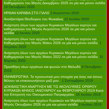
Καθημερινών του Μηνός Δεκεμβρίου 2025 σε μία και μόνον σελίδα
16 Οκτωβρίου 2020
ΗΡΘΑΝ ΚΑΡΑΒΙΑ ΣΤΟ ΓΙΑΛΟ
2 Αυγούστου 2020
Ανοιξαντάρια Θεοδώρου του Φωκαέως
22 Ιουλίου 2020
Ανάρτηση όλων των αρχείων Κυριακών Μεγάλων εορτών και
καθημερηνών του Μηνός Αυγούστου 2026 σε μία και μόνον
σελίδα
12 Ιουνίου 2020
Ανάρτηση όλων των αρχείων Κυριακών Μεγάλων εορτών και
Καθημερινών του Μηνός Μαίου 2026 σε μία και μόνον σελίδα.
1
Απριλίου 2020
Ανάρτηση όλων των αρχείων Κυριακών Μεγάλων εορτών και
Καθημερινών του Μηνός Μαίου 2022 σε μία και μόνον σελίδα.
31
Μαρτίου 2020
Προσθήκη νέων οργάνων και φωνών στο Μελωδό
8 Οκτωβρίου
2019
ΕΝΗΜΕΡΩΤΙΚΑ. Τα προσωπικά μου στοιχεία για όσες και όσους
θέλουν να επικοινωνήσουν μαζί μου .
1 Σεπτεμβρίου 2019
ΔΟΚΙΜΑΣΤΙΚΗ ΑΝΑΡΤΗΣΗ ΜΕ ΤΙΣ ΑΚΟΛΟΥΘΙΕΣ ΟΡΘΡΟΥ
ΚΥΡΙΑΚΩΝ ΜΗΝΟΣ ΙΑΝΟΥΑΡΙΟΥ και ΦΕΒΡΟΥΑΡΙΟΥ 2019 Κατά
την Επιτροπή του Οικουμενικού Πατριαρχείου.
15 Ιουλίου 2019
Ανάρτηση όλων των αρχείων Κυριακών και Μεγάλων εορτών του
Μηνός Οκτωβρίου 2026 σε μία και μόνον σελίδα
3 Ιουλίου 2019