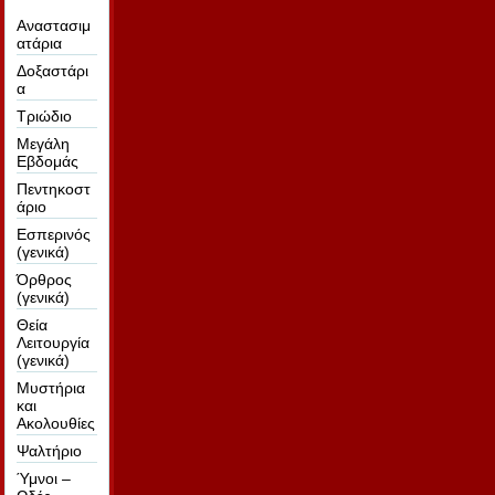
Αναστασιμ
ατάρια
Δοξαστάρι
α
Τριώδιο
Μεγάλη
Εβδομάς
Πεντηκοστ
άριο
Εσπερινός
(γενικά)
Όρθρος
(γενικά)
Θεία
Λειτουργία
(γενικά)
Μυστήρια
και
Ακολουθίες
Ψαλτήριο
Ύμνοι –