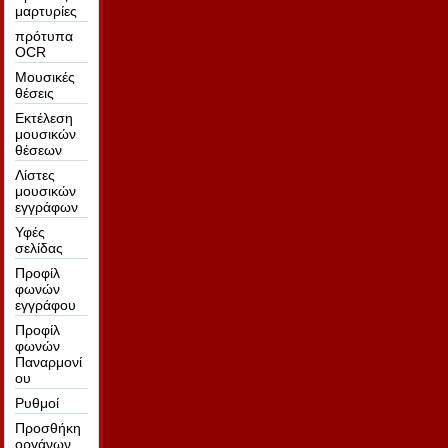
μαρτυρίες
πρότυπα
OCR
Μουσικές
θέσεις
Εκτέλεση
μουσικών
θέσεων
Λίστες
μουσικών
εγγράφων
Υφές
σελίδας
Προφίλ
φωνών
εγγράφου
Προφίλ
φωνών
Παναρμονί
ου
Ρυθμοί
Προσθήκη
οργάνων