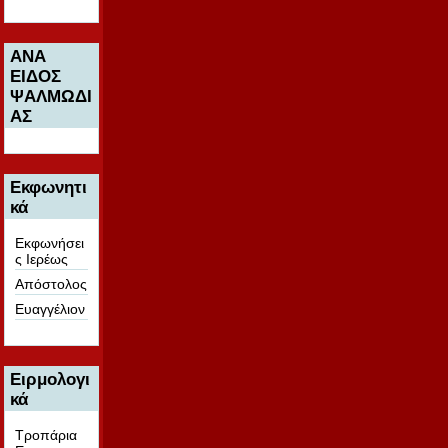
ΑΝΑ
ΕΙΔΟΣ
ΨΑΛΜΩΔΙ
ΑΣ
Εκφωνητι
κά
Εκφωνήσει
ς Ιερέως
Απόστολος
Ευαγγέλιον
Ειρμολογι
κά
Τροπάρια