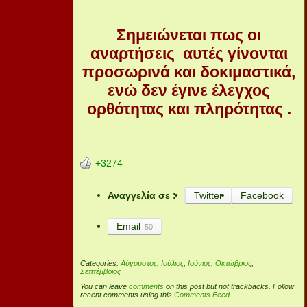
Σημειώνεται πω
ς οι
αναρτήσεις αυτές γίνονται
προσωρινά και δοκιμαστικά,
ενώ δεν έγινε έλεγχος
ορθότητας και πληρότητας .
+3274
Αναγγελία σε :
Twitter
Facebook
Email
50
Categories:
Αύγουστος
,
Ιούλιος
,
Ιούνιος
,
Οκτώβριος
,
Σεπτέμβριος
You can leave
comments
on this post but not trackbacks. Follow
recent comments using this
Comments Feed
.