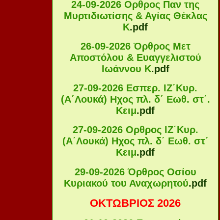
24-09-2026 Ορθρος Παν της
Μυρτιδιωτίσης & Αγίας Θέκλας
Κ
.pdf
26-09-2026 Όρθρος Μετ
Αποστόλου & Ευαγγελιστού
Ιωάννου Κ
.pdf
27-09-2026 Εσπερ. ΙΖ΄Κυρ.
(Α΄Λουκά) Ηχος πλ. δ΄ Εωθ. στ΄.
Κειμ
.pdf
27-09-2026 Ορθρος ΙΖ΄Κυρ.
(Α΄Λουκά) Ηχος πλ. δ΄ Εωθ. στ΄
Κειμ
.pdf
29-09-2026 Όρθρος Οσίου
Κυριακού του Αναχωρητού
.pdf
ΟΚΤΩΒΡΙΟΣ 2026