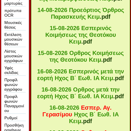
μαρτυρίες
14-08-2026 Προεόρτιος Όρθρος
πρότυπα
OCR
Παρασκευής Κειμ
.pdf
Μουσικές
θέσεις
15-08-2026 Εσπερινός
Κοιμήσεως της Θεοτόκου
Εκτέλεση
μουσικών
Κειμ
.pdf
θέσεων
Λίστες
15-08-2026 Ορθρος Κοιμήσεως
μουσικών
της Θεοτόκου Κειμ
.pdf
εγγράφων
Υφές
16-08-2026 Εσπερινός μετά την
σελίδας
εορτή Ηχος B΄ Εωθ. ΙA Κειμ
.pdf
Προφίλ
φωνών
16-08-2026 Ορθρος μετά την
εγγράφου
εορτή Ηχος B΄ Εωθ. ΙA Κειμ
.pdf
Προφίλ
φωνών
Παναρμονί
16-08-2026
Εσπερ. Αγ.
ου
Γερασίμου
Ηχος B΄ Εωθ. ΙA
Ρυθμοί
Κειμ
.pdf
Προσθήκη
οργάνων