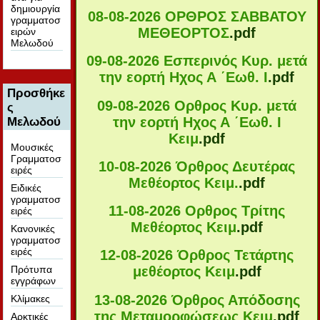
δημιουργία
08-08-2026 ΟΡΘΡΟΣ ΣΑΒΒΑΤΟΥ
γραμματοσ
ΜΕΘΕΟΡΤΟΣ
.pdf
ειρών
Μελωδού
09-08-2026 Εσπερινός Κυρ. μετά
την εορτή Ηχος Α ΄Εωθ. Ι
.pdf
Προσθήκε
09-08-2026 Ορθρος Κυρ. μετά
ς
την εορτή Ηχος Α ΄Εωθ. Ι
Μελωδού
Κειμ
.pdf
Μουσικές
Γραμματοσ
10-08-2026 Όρθρος Δευτέρας
ειρές
Μεθέορτος Κειμ.
.pdf
Ειδικές
γραμματοσ
11-08-2026 Ορθρος Τρίτης
ειρές
Μεθέορτος Κειμ
.pdf
Κανονικές
γραμματοσ
ειρές
12-08-2026 Όρθρος Τετάρτης
Πρότυπα
μεθέορτος Κειμ
.pdf
εγγράφων
13-08-2026 Όρθρος Απόδοσης
Κλίμακες
της Μεταμορφώσεως Κειμ
.pdf
Αρκτικές