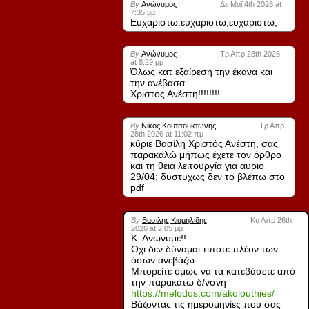
By
Ανώνυμος
Δε Μαΐ 4th 2026 at
7:35 μμ
Ευχαριστω.ευχαριστω,ευχαριστω,
By
Ανώνυμος
Τρ Απρ 28th 2026
at 8:29 μμ
Όλως κατ εξαίρεση την έκανα και
την ανέβασα.
Χριστος Ανέστη!!!!!!!!
By
Νίκος Κουτσουκτώνης
Τρ Απρ
28th 2026 at 11:02 πμ
κύριε Βασίλη Χριστός Ανέστη, σας
παρακαλώ μήπως έχετε τον όρθρο
και τη θεια λειτουργία για αυριο
29/04; δυστυχως δεν το βλέπω στο
pdf
By
Βασίλης Κιαμηλίδης
Κυ Απρ 26th
2026 at 2:05 μμ
Κ. Ανώνυμε!!
Οχι δεν δύναμαι τιποτε πλέον των
όσων ανεβάζω
Μπορείτε όμως να τα κατεβάσετε από
την παρακάτω δ/νσνη
https://melodos.com/akolouthies/
Βάζοντας τις ημερομηνίες που σας