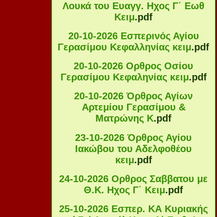
Λουκά του Ευαγγ. Ηχος Γ΄ Εωθ
Κειμ
.pdf
20-10-2026 Εσπερινός Αγίου
Γερασίμου Κεφαλληνίας κειμ
.pdf
20-10-2026 Ορθρος Οσίου
Γερασίμου Κεφαληνίας κειμ
.pdf
20-10-2026 Όρθρος Αγίων
Αρτεμίου Γερασίμου &
Ματρώνης Κ
.pdf
23-10-2026 Όρθρος Αγίου
Ιακώβου του Αδελφοθέου
κειμ
.pdf
24-10-2026 Ορθρος Σαββατου με
Θ.Κ. Ηχος Γ΄ Κειμ
.pdf
25-10-2026 Εσπερ. ΚΑ Κυριακής