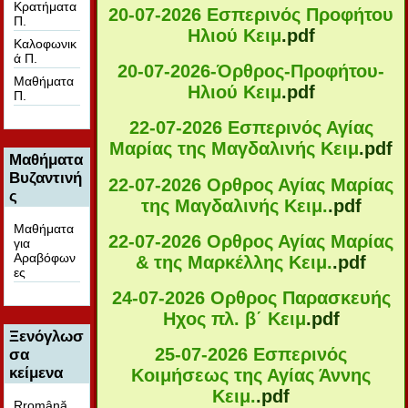
Κρατήματα
20-07-2026 Εσπερινός Προφήτου
Π.
Ηλιού Κειμ
.pdf
Καλοφωνικ
ά Π.
20-07-2026-Όρθρος-Προφήτου-
Μαθήματα
Ηλιού Κειμ
.pdf
Π.
22-07-2026 Εσπερινός Αγίας
Μαρίας της Μαγδαλινής Κειμ
.pdf
Μαθήματα
Βυζαντινή
22-07-2026 Ορθρος Αγίας Μαρίας
ς
της Μαγδαλινής Κειμ.
.pdf
Μαθήματα
22-07-2026 Ορθρος Αγίας Μαρίας
για
Αραβόφων
& της Μαρκέλλης Κειμ.
.pdf
ες
24-07-2026 Ορθρος Παρασκευής
Ηχος πλ. β΄ Κειμ
.pdf
Ξενόγλωσ
25-07-2026 Εσπερινός
σα
κείμενα
Κοιμήσεως της Αγίας Άννης
Κειμ.
.pdf
Rromână