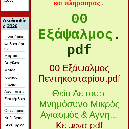
Ωδές
και πληρότητας
.
00
Ακολουθίε
ς 2026
Εξάψαλμος
.
Ιανουάριος
Φεβρουάρι
pdf
ος
Μάρτιος
Απρίλιος
00 Εξάψαλμος
Μάϊος
Πεντηκοσταρίου.pdf
Ιούνιος
Ιούλιος
Θεία Λειτουρ.
Αύγουστος
Σεπτέμβριο
Μνημόσυνο Μικρός
ς
Οκτώβριος
Αγιασμός & Αγνή…
Νοέμβριος
Κείμενα.pdf
Δεκέμβριος