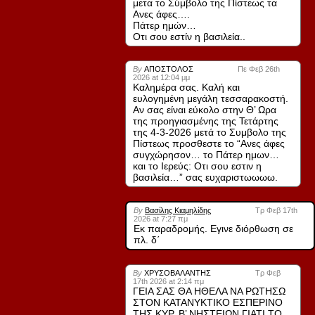
μετα το Σύμβολο της Πίστεως τα
Ανες άφες….
Πάτερ ημών…
Οτι σου εστίν η βασιλεία..
By
ΑΠΟΣΤΟΛΟΣ
Πε Φεβ 26th
2026 at 12:04 μμ
Καλημέρα σας. Καλή και
ευλογημένη μεγάλη τεσσαρακοστή.
Αν σας είναι εύκολο στην Θ’ Ωρα
της προηγιασμένης της Τετάρτης
της 4-3-2026 μετά το Συμβολο της
Πίστεως προσθεστε το “Ανες άφες
συγχώρησον… το Πάτερ ημων…
και το Ιερεύς: Οτι σου εστιν η
βασιλεία…” σας ευχαριστωωωω.
By
Βασίλης Κιαμηλίδης
Τρ Φεβ 17th
2026 at 7:27 πμ
Εκ παραδρομής. Εγινε διόρθωση σε
πλ. δ΄
By
ΧΡΥΣΟΒΑΛΑΝΤΗΣ
Τρ Φεβ
17th 2026 at 2:14 πμ
ΓΕΙΑ ΣΑΣ ΘΑ ΗΘΕΛΑ ΝΑ ΡΩΤΗΣΩ
ΣΤΟΝ ΚΑΤΑΝΥΚΤΙΚΟ ΕΣΠΕΡΙΝΟ
ΤΗΣ ΚΥΡ. Β’ ΝΗΣΤΕΙΩΝ ΓΙΑΤΙ ΤΟ