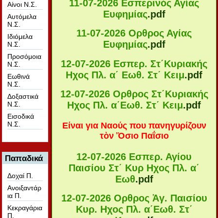
11-07-2026 Εσπερινός Αγίας
Αίνοι Ν.Σ.
Ευφημίας
.pdf
Αυτόμελα
Ν.Σ.
11-07-2026 Ορθρος Αγίας
Ιδιόμελα
Ευφημίας
.pdf
Ν.Σ.
Προσόμοια
12-07-2026 Εσπερ. Στ΄Κυριακής
Ν.Σ.
Ηχος Πλ. α΄ Εωθ. Στ΄ Κειμ
.pdf
Εωθινά
Ν.Σ.
12-07-2026 Ορθρος Στ΄Κυριακής
Δοξαστικά
Ηχος Πλ. α΄Εωθ. Στ΄ Κειμ
.pdf
Ν.Σ.
Εισοδικά
Ν.Σ.
Είναι για Ναούς που πανηγυρίζουν
τὸν Ὅσιο Παΐσιο
12-07-2026 Εσπερ. Αγίου
Παπαδικά
Παισίου Στ΄ Κυρ Ηχος Πλ. α΄
Δοχαί Π.
Εωθ
.pdf
Ανοιξαντάρ
ια Π.
12-07-2026 Ορθρος Ἁγ. Παισίου
Κυρ. Ηχος Πλ. α΄Εωθ. Στ΄
Κεκραγάρια
Π.