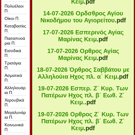
Κειμ
.pdf
Πολυέλεοι
Π.
14-07-2026 Ορδσθρος Αγίου
Οίκοι Π.
Νικοδήμου του Αγιορείτου
.pdf
Καταβασίες
Π.
17-07-2026 Εσπερινός Αγίας
Μαρίνας Κειμ
.pdf
Πασαπνοά
ρια Π.
17-07-2026 Ορθρος Αγίας
Εισοδικά
Π.
Μαρίνας Κειμ
.pdf
Τρισάγια
Π.
18-07-2026 Όρθρος Σαββάτου με
Ασματικά
Αλληλούια Ηχος πλ. α΄ Κειμ
.pdf
Π.
19-07-2026 Εσπερ. Ζ΄ Κυρ. Των
Αλληλουάρ
ια Π.
Πατέρων Ηχος πλ. β΄ Εωθ. Ζ΄
Χερουβικά
Κειμ.
.pdf
Π.
Μεγαλυνάρ
19-07-2026 Ορθρος Ζ΄ Κυρ. Των
ια Π.
Πατέρων Ηχος πλ. β΄ Εωθ. Ζ΄
Κοινωνικά
Κειμ
.pdf
Π.