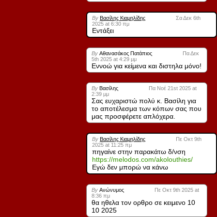
By
Βασίλης Κιαμηλίδης
Σα Δεκ 6th
2025 at 6:30 πμ
Εντάξει
By
Αθανασάκος Πατάπιος
Πα Δεκ
5th 2025 at 4:29 μμ
Εννοώ για κείμενα και διστηλα μόνο!
By
Βασίλης
Πα Νοέ 21st 2025 at
2:39 μμ
Σας ευχαριστώ πολύ κ. Βασίλη για
το αποτέλεσμα των κόπων σας που
μας προσφέρετε απλόχερα.
By
Βασίλης Κιαμηλίδης
Πε Οκτ 9th
2025 at 11:25 πμ
πηγαίνε στην παρακάτω δ/νση
https://melodos.com/akolouthies/
Εγώ δεν μπορώ να κάνω
By
Ανώνυμος
Πε Οκτ 9th 2025 at
8:36 πμ
θα ηθελα τον ορθρο σε κειμενο 10
10 2025