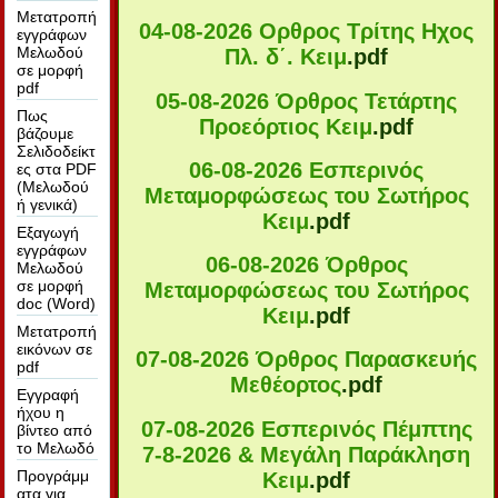
Μετατροπή
04-08-2026 Ορθρος Τρίτης Ηχος
εγγράφων
Μελωδού
Πλ. δ΄. Κειμ
.pdf
σε μορφή
pdf
05-08-2026 Όρθρος Τετάρτης
Πως
Προεόρτιος Κειμ
.pdf
βάζουμε
Σελιδοδείκτ
06-08-2026 Εσπερινός
ες στα PDF
(Μελωδού
Μεταμορφώσεως του Σωτήρος
ή γενικά)
Κειμ
.pdf
Εξαγωγή
εγγράφων
06-08-2026 Όρθρος
Μελωδού
σε μορφή
Μεταμορφώσεως του Σωτήρος
doc (Word)
Κειμ
.pdf
Μετατροπή
εικόνων σε
07-08-2026 Όρθρος Παρασκευής
pdf
Μεθέορτος
.pdf
Εγγραφή
ήχου η
07-08-2026 Εσπερινός Πέμπτης
βίντεο από
το Μελωδό
7-8-2026 & Μεγάλη Παράκληση
Προγράμμ
Κειμ
.pdf
ατα για