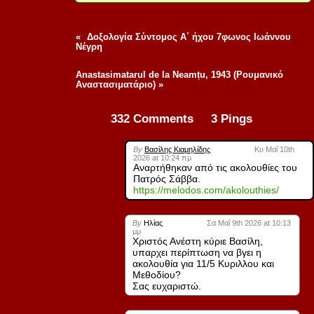
«
Δοξολογία Σύντομος Α΄ ήχου 7φωνος Ιωάννου
Νέγρη
Anastasimatarul de la Neamțu, 1943 (Ρουμανικό
Αναστασιματάριο)
»
332 Comments 3 Pings
By
Βασίλης Κιαμηλίδης
Κυ Μαΐ 10th
2026 at 10:24 πμ
Αναρτήθηκαν από τις ακολουθίες του
Πατρός Σάββα.
https://melodos.com/akolouthies/
By
Ηλίας
Σα Μαΐ 9th 2026 at 10:13
μμ
Χριστός Ανέστη κύριε Βασίλη,
υπαρχει περίπτωση να βγει η
ακολουθία για 11/5 Κυριλλου και
Μεθοδίου?
Σας ευχαριστώ.