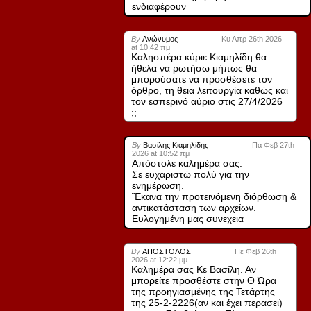
ενδιαφέρουν
By
Ανώνυμος
Κυ Απρ 26th 2026
at 10:42 πμ
Καλησπέρα κύριε Κιαμηλίδη θα
ήθελα να ρωτήσω μήπως θα
μπορούσατε να προσθέσετε τον
όρθρο, τη θεια λειτουργία καθώς και
τον εσπερινό αύριο στις 27/4/2026
;;
By
Βασίλης Κιαμηλίδης
Πα Φεβ 27th
2026 at 10:52 πμ
Απόστολε καλημέρα σας.
Σε ευχαριστώ πολύ για την
ενημέρωση.
Ἔκανα την προτεινόμενη διόρθωση &
αντικατάσταση των αρχείων.
Ευλογημένη μας συνεχεια
By
ΑΠΟΣΤΟΛΟΣ
Πε Φεβ 26th
2026 at 12:22 μμ
Καλημέρα σας Κε Βασίλη. Αν
μπορείτε προσθέστε στην Θ Ώρα
της προηγιασμένης της Τετάρτης
της 25-2-2226(αν και έχει περασει)