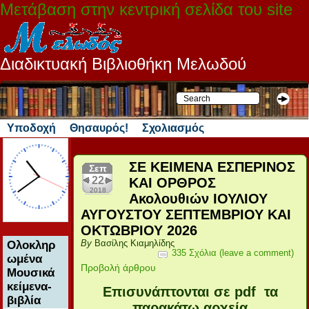
Μετάβαση στην κεντρική σελίδα του site
Διαδικτυακή Βιβλιοθήκη Μελωδού
Υποδοχή
Θησαυρός!
Σχολιασμός
ΣΕ ΚΕΙΜΕΝΑ ΕΣΠΕΡΙΝΟΣ
Σεπ
22
ΚΑΙ ΟΡΘΡΟΣ
2018
Ακολουθιών ΙΟΥΛΙΟΥ
ΑΥΓΟΥΣΤΟΥ ΣΕΠΤΕΜΒΡΙΟΥ ΚΑΙ
ΟΚΤΩΒΡΙΟΥ 2026
Ολοκληρ
By
Βασίλης Κιαμηλίδης
335 Σχόλια (leave a comment)
ωμένα
Προβολή άρθρου
Μουσικά
κείμενα-
Επισυνάπτονται σε pdf τα
βιβλία
παρακάτω αρχεία