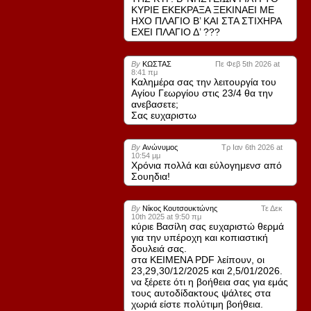
ΚΥΡΙΕ ΕΚΕΚΡΑΞΑ ΞΕΚΙΝΑΕΙ ΜΕ
ΗΧΟ ΠΛΑΓΙΟ Β’ ΚΑΙ ΣΤΑ ΣΤΙΧΗΡΑ
ΕΧΕΙ ΠΛΑΓΙΟ Δ’ ???
By
ΚΩΣΤΑΣ
Πε Φεβ 5th 2026 at
8:41 πμ
Καλημέρα σας την λειτουργία του
Αγίου Γεωργίου στις 23/4 θα την
ανεβασετε;
Σας ευχαριστω
By
Ανώνυμος
Τρ Ιαν 6th 2026 at
10:54 μμ
Χρόνια πολλά και εύλογημενσ από
Σουηδια!
By
Νίκος Κουτσουκτώνης
Τε Δεκ
10th 2025 at 9:50 πμ
κύριε Βασίλη σας ευχαριστώ θερμά
για την υπέροχη και κοπιαστική
δουλειά σας.
στα ΚΕΙΜΕΝΑ PDF λείπουν, οι
23,29,30/12/2025 και 2,5/01/2026.
να ξέρετε ότι η βοήθεια σας για εμάς
τους αυτοδίδακτους ψάλτες στα
χωριά είστε πολύτιμη βοήθεια.