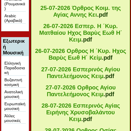
(Ρουμανικά
25-07-2026 Όρθρος Κοιμ. της
)
Αγίας Αννης Κει
.pdf
Arabic
(Αραβικά)
26-07-2026 Εσπερ. Η ΄Κυρ.
Ματθαίου Ηχος Βαρὺς Εωθ Η΄
Κειμ
.pdf
Εξωτερικ
ή
26-07-2026 Ορθρος Η ΄Κυρ. Ηχος
Μουσική
Βαρὺς Εωθ H΄ Κείμ
.pdf
Ελληνική
Παραδοσια
27-07-2026 Εσπερινός Αγίου
κή
Παντελεήμονος Κειμ
.pdf
Βυζαντινή
κοσμική
27-07-2026 Ορθρος Αγίου
Ανατολική
Παντελεήμονος Κειμ
.pdf
μουσική
Ευρωπαϊκή
28-07-2026 Εσπερινός Αγίας
μουσική
Ειρήνης Χρυσοβαλάντου
Άλλες
Κειμ
.pdf
μουσικές
28-07-2026 Ορθρος Οσίας