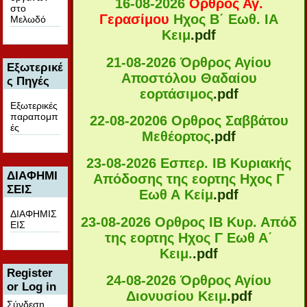
16-08-2026
Ορθρος Αγ.
στο
Γερασίμου
Ηχος B΄ Εωθ. ΙA
Μελωδό
Κειμ
.pdf
21-08-2026 Όρθρος Αγίου
Εξωτερικέ
Αποστόλου Θαδαίου
ς Πηγές
εορτάσιμος
.pdf
Εξωτερικές
παραπομπ
22-08-20206 Ορθρος Σαββάτου
ές
Μεθέορτος
.pdf
23-08-2026 Εσπερ. ΙΒ Κυριακής
ΔΙΑΦΗΜΙ
Απόδοσης της εορτης Ηχος Γ
ΣΕΙΣ
Εωθ Α Κείμ
.pdf
ΔΙΑΦΗΜΙΣ
23-08-2026 Ορθρος ΙΒ Κυρ. Απόδ
ΕΙΣ
της εορτης Ηχος Γ Εωθ Α΄
Κειμ.
.pdf
Register
24-08-2026 Όρθρος Αγίου
or Log in
Διονυσίου Κειμ
.pdf
Σύνδεση