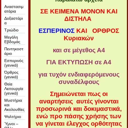
Αναστασιμ
ΣΕ ΚΕΙΜΕΝΑ ΜΟΝΟΝ ΚΑΙ
ατάρια
ΔΙΣΤΗΛΑ
Δοξαστάρι
α
ΕΣΠΕΡΙΝΟΣ
ΚΑΙ
ΟΡΘΡΟΣ
Τριώδιο
Κυριακών
Μεγάλη
Εβδομάς
Πεντηκοστ
και σε μέγεθος Α4
άριο
Εσπερινός
ΓΙΑ ΕΚΤΥΠΩΣΗ σε Α4
(γενικά)
Όρθρος
για τυχόν ενδιαφερόμενους
(γενικά)
συναδέλφους
Θεία
Λειτουργία
Σημειώνεται πως οι
(γενικά)
αναρτήσεις αυτές γίνονται
Μυστήρια
και
προσωρινά και δοκιμαστικά,
Ακολουθίες
ενώ προ πάσης χρήσης των
Ψαλτήριο
να γίνεται έλεγχος ορθότητας
Ύμνοι –