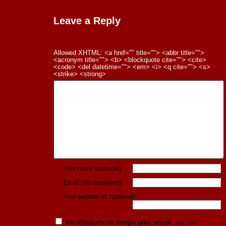
Leave a Reply
Allowed XHTML: <a href="" title=""> <abbr title="">
<acronym title=""> <b> <blockquote cite=""> <cite>
<code> <del datetime=""> <em> <i> <q cite=""> <s>
<strike> <strong>
Your name (optional)
Email (not displayed)
Your website url (optional)
Αποθήκευσε το όνομά μου, email, και τον