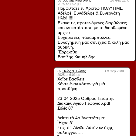
By
Βασίλης Κιαμηλίδης
Σα Φεβ 22nd
2025 at 7:52 μμ
Παμφίλτατε εν Χριστώ ΠΟΛΥΤΙΜΕ
Αδελφέ, Συνάδελφε & Συνεργάτη
Ηλία!!!!!!!
Εκανα τις προτεινόμενες διορθώσεις
και αντικατάσταση με το διορθωμένο
αρχείο.
Ευχαριστίες πάάάάμπολλες.
Ευλογημένη μας συνέχεια & καλή μας
αυριανή.
Ἔρρωσθε
Βασίλης Κιαμηλίδης
By
Ἠλίας Ν. Γιώτης
Σα Φεβ 22nd
2025 at 6:01 μμ
Χαῖρε Βασίλειε,
Κάντε ἕναν κόπον γιὰ μιὰ
προσθήκη:
.
23-04-2025 Όρθρος Τετάρτης
Διακαιν. Αγίου Γεωργίου.pdf
Σελίς 87
.
Λείπει τὸ 4ο Ἀναστάσιμο:
Ἦχος δ´.
Στίχ. δ΄. Αἰνεῖτε Αὐτὸν ἐν ἤχῳ,
σάλπιγγος….