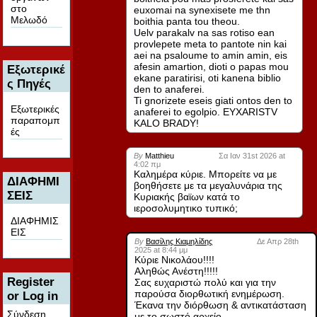
στο
euxomai na synexisete me thn
Μελωδό
boithia panta tou theou.
Uelv parakalv na sas rotiso ean
provlepete meta to pantote nin kai
aei na psaloume to amin amin, eis
afesin amartion, dioti o papas mou
Εξωτερικέ
ekane paratirisi, oti kanena biblio
ς Πηγές
den to anaferei.
Ti gnorizete eseis giati ontos den to
Εξωτερικές
anaferei to egolpio. EYXARISTV
παραπομπ
KALO BRADY!
ές
By
Matthieu
Σα Ιαν 31st 2026 at
4:02 πμ
Καλημέρα κύριε. Μπορείτε να με
ΔΙΑΦΗΜΙ
βοηθήσετε με τα μεγαλυνάρια της
ΣΕΙΣ
Κυριακής βαϊων κατά το
ιεροσολυμητικο τυπικό;
ΔΙΑΦΗΜΙΣ
ΕΙΣ
By
Βασίλης Κιαμηλίδης
Δε Απρ 28th
2025 at 8:44 μμ
Κύριε Νικολάου!!!!
Αληθώς Ανέστη!!!!!
Register
Σας ευχαριστώ πολύ και για την
παρούσα διορθωτική ενημέρωση.
or Log in
Έκανα την διόρθωση & αντικατάσταση
Σύνδεση
με το σωστό αρχείο.