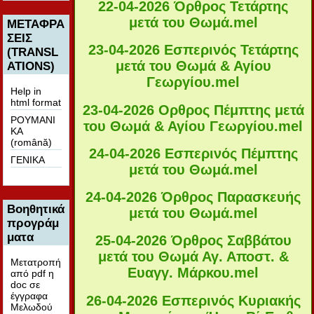
22-04-2026 Όρθρος Τετάρτης
μετά του Θωμά
.mel
ΜΕΤΑΦΡΑ
ΣΕΙΣ
23-04-2026 Εσπερινός Τετάρτης
(TRANSL
μετά του Θωμά & Αγίου
ATIONS)
Γεωργίου
.mel
Help in
html format
23-04-2026 Ορθρος Πέμπτης μετά
ΡΟΥΜΑΝΙ
του Θωμά & Αγίου Γεωργίου
.mel
ΚΑ
(română)
24-04-2026 Εσπερινός Πέμπτης
ΓΕΝΙΚΑ
μετά του Θωμά
.mel
24-04-2026 Όρθρος Παρασκευής
Βοηθητικά
μετά του Θωμά
.mel
προγράμ
ματα
25-04-2026 Όρθρος Σαββάτου
μετά του Θωμά Αγ. Αποστ. &
Μετατροπή
Ευαγγ. Μάρκου
.mel
από pdf η
doc σε
έγγραφα
26-04-2026 Εσπερινός Κυριακής
Μελωδού