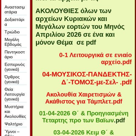
Αναστασιμ
ΑΚΟΛΟΥΘΙΕΣ όλων των
ατάρια
αρχείων Κυριακών και
Δοξαστάρι
α
Μεγάλων εορτών του Μηνός
Τριώδιο
Απριλίου 2026 σε ένα και
Μεγάλη
μόνον Θέμα σε pdf
Εβδομάς
Πεντηκοστ
0-1 Λειτουργικά σε ενιαίο
άριο
αρχείο
.
pdf
Εσπερινός
(γενικά)
04-ΜΟΥΣΙΚΟΣ-ΠΑΝΔΕΚΤΗΣ-
Όρθρος
Δ΄-ΤΟΜΟΣ-με-Σελ- .pdf
(γενικά)
Θεία
Ακολουθία Χαιρετισμών &
Λειτουργία
(γενικά)
Ακάθιστος για Τάμπλετ
.pdf
Μυστήρια
και
01-04-2026 Θ΄ & Προηγιασμένη
Ακολουθίες
Τεταρτης προ των Βαϊων
.pdf
Ψαλτήριο
03-04-2026 Κειμ Θ΄ &
Ύμνοι –