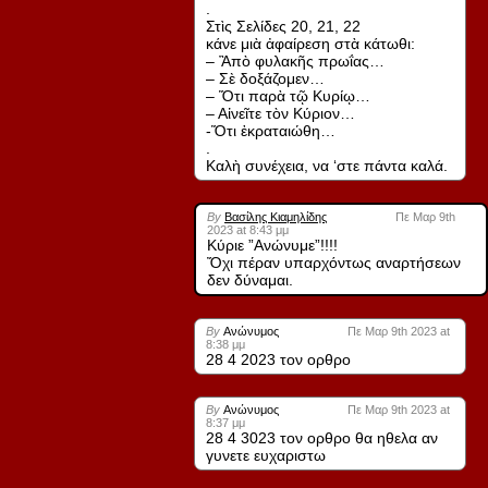
.
Στὶς Σελίδες 20, 21, 22
κάνε μιὰ ἀφαίρεση στὰ κάτωθι:
– Ἂπὸ φυλακῆς πρωΐας…
– Σὲ δοξάζομεν…
– Ὅτι παρὰ τῷ Κυρίῳ…
– Αἰνεῖτε τὸν Κύριον…
-Ὅτι ἐκραταιώθη…
.
Καλὴ συνέχεια, να ‘στε πάντα καλά.
By
Βασίλης Κιαμηλίδης
Πε Μαρ 9th
2023 at 8:43 μμ
Κύριε ”Ανώνυμε”!!!!
Ὄχι πέραν υπαρχόντως αναρτήσεων
δεν δύναμαι.
By
Ανώνυμος
Πε Μαρ 9th 2023 at
8:38 μμ
28 4 2023 τον ορθρο
By
Ανώνυμος
Πε Μαρ 9th 2023 at
8:37 μμ
28 4 3023 τον ορθρο θα ηθελα αν
γυνετε ευχαριστω