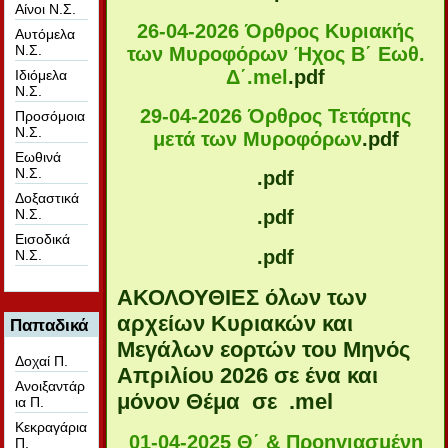
Αίνοι Ν.Σ.
26-04-2026 Όρθρος Κυριακής
Αυτόμελα
Ν.Σ.
των Μυροφόρων Ήχος Β΄ Εωθ.
Δ΄.mel
.pdf
Ιδιόμελα
Ν.Σ.
29-04-2026 Όρθρος Τετάρτης
Προσόμοια
Ν.Σ.
μετά των Μυροφόρων
.pdf
Εωθινά
Ν.Σ.
.pdf
Δοξαστικά
Ν.Σ.
.pdf
Εισοδικά
.pdf
Ν.Σ.
ΑΚΟΛΟΥΘΙΕΣ όλων των
αρχείων Κυριακών και
Παπαδικά
Μεγάλων εορτών του Μηνός
Δοχαί Π.
Απριλίου 2026 σε ένα και
Ανοιξαντάρ
μόνον Θέμα σε .mel
ια Π.
Κεκραγάρια
01-04-2025 Θ΄ & Προηγιασμένη
Π.