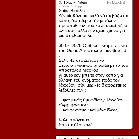
By
Ἠλίας Ν. Γιώτης
Κυ Μαρ 2nd
2025 at 4:00 μμ
Χαῖρε Βασίλειε,
Δὲν αἰσθάνομαι καλὰ νὰ σὲ βάζω σὲ
κόπο, διότι ξέρω τὴν μεγάλην
προσπάθειαν ποὺ κάνετε ἐκεῖ πέρα
ὅλοι σας, ἀλλὰ ἐὰν ἔχεις χρόνο γιὰ
μιὰ διορθωσοῦλα:
.
30-04-2025 Όρθρος Τετάρτης μετά
του Θωμά Αποστόλου Ιακώβου.pdf
.
Σελίς 42 στὸ Δοξαστικό
Ξέρω ὅτι γενικῶς ταιριάζει μὲ τὸ τοῦ
Ἀποστόλου Μάρκου,
γι’ αὐτὸ ἐὰν μπεῖτε στὸν κόπο γιὰ
ἀλλαγὴ τοῦ ὀνόματος πρὸς τὸν
Ἰάκωβον, σὺν μερικὲς διαφορετικὲς
λεξοῦλες π.χ.:
.
…ψαλμικαῖς ὑμνῳδίαις,* Ἰάκωβον
εὐφημήσωμεν·*
…καὶ φωτισμὸν καὶ μέγα ἔλεος.
.
Καλὸ ἀπόγευμα
Νά ‘στε ὅλοι καλά.