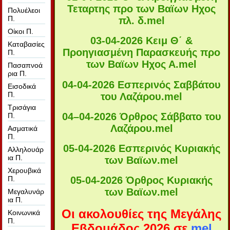
Τεταρτης προ των Βαϊων Ηχος
Πολυέλεοι
Π.
πλ. δ
.mel
Οίκοι Π.
03-04-2026 Κειμ Θ΄ &
Καταβασίες
Προηγιασμένη Παρασκευής προ
Π.
των Βαϊων Ηχος Α
.mel
Πασαπνοά
ρια Π.
04-04-2026 Εσπερινός Σαββάτου
Εισοδικά
Π.
του Λαζάρου
.mel
Τρισάγια
04–04-2026 Όρθρος Σάββατο του
Π.
Λαζάρου
.mel
Ασματικά
Π.
05-04-2026 Εσπερινός Κυριακής
Αλληλουάρ
ια Π.
των Βαϊων
.mel
Χερουβικά
Π.
05-04-2026 Όρθρος Κυριακής
των Βαϊων
.mel
Μεγαλυνάρ
ια Π.
Οι ακολουθίες της Μεγάλης
Κοινωνικά
Π.
Εβδομάδος 2026 σε
mel