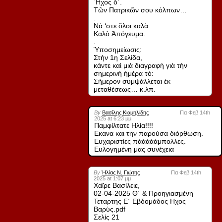
Ἦχος δ´.
Τῶν Πατρικῶν σου κόλπων…
.
Νά ‘στε ὅλοι καλὰ
Καλὸ Ἀπόγευμα.
.
Ὑποσημείωσις:
Στὴν 1η Σελίδα,
κάντε καὶ μιὰ διαγραφὴ γιὰ τὴν
σημερινὴ ἡμέρα τό:
Σήμερον συμψάλλεται ἐκ
μεταθέσεως… κ.λπ.
By
Βασίλης Κιαμηλίδης
Πα Φεβ 14th
2025 at 6:23 μμ
Παμφίλτατε Ηλία!!!!
Εκανα και την παρούσα διόρθωση.
Ευχαριστίες πάάάάάμπολλες.
Ευλογημένη μας συνέχεια
By
Ἠλίας Ν. Γιώτης
Πα Φεβ 14th
2025 at 1:07 μμ
Χαῖρε Βασίλειε,
02-04-2025 Θ΄ & Προηγιασμένη
Τεταρτης Ε΄ Εβδομάδος Ηχος
Βαρὺς.pdf
Σελίς 21