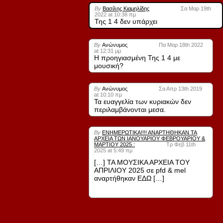
By
Βασίλης Κιαμηλίδης
Σα Μαρ 19th
2022 at 10:38 πμ
Της 1 4 δεν υπάρχει
By
Ανώνυμος
Πα Μαρ 18th 2022
at 12:31 μμ
Η προηγιασμένη Της 1 4 με
μουσική?
By
Ανώνυμος
Σα Απρ 13th 2019
at 10:10 πμ
Τα ευαγγελία των κυριακών δεν
περιλαμβάνονται μεσα.
By
ΕΝΗΜΕΡΩΤΙΚΑ!!!! ΑΝΑΡΤΗΘΗΚΑΝ ΤΑ
ΑΡΧΕΙΑ ΤΩΝ ΙΑΝΟΥΑΡΙΟΥ ΦΕΒΡΟΥΑΡΙΟΥ &
ΜΑΡΤΙΟΥ 2025 :
Τρ Φεβ 11th
2025 at 5:49 πμ
[…] ΤΑ ΜΟΥΣΙΚΑ ΑΡΧΕΙΑ ΤΟΥ
ΑΠΡΙΛΙΟΥ 2025 σε pfd & mel
αναρτήθηκαν ΕΔΩ […]