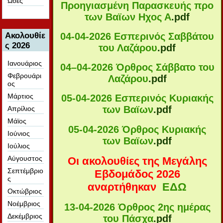
Ωδές
Προηγιασμένη Παρασκευής προ
των Βαϊων Ηχος Α
.pdf
04-04-2026 Εσπερινός Σαββάτου
Ακολουθίε
ς 2026
του Λαζάρου
.pdf
Ιανουάριος
04–04-2026 Όρθρος Σάββατο του
Φεβρουάρι
Λαζάρου
.pdf
ος
Μάρτιος
05-04-2026 Εσπερινός Κυριακής
των Βαϊων
.pdf
Απρίλιος
Μάϊος
05-04-2026 Όρθρος Κυριακής
Ιούνιος
των Βαϊων
.pdf
Ιούλιος
Αύγουστος
Οι ακολουθίες της Μεγάλης
Σεπτέμβριο
Εβδομάδος 2026
ς
αναρτήθηκαν
ΕΔΩ
Οκτώβριος
Νοέμβριος
13-04-2026 Όρθρος 2ης ημέρας
Δεκέμβριος
του Πάσχα
.pdf