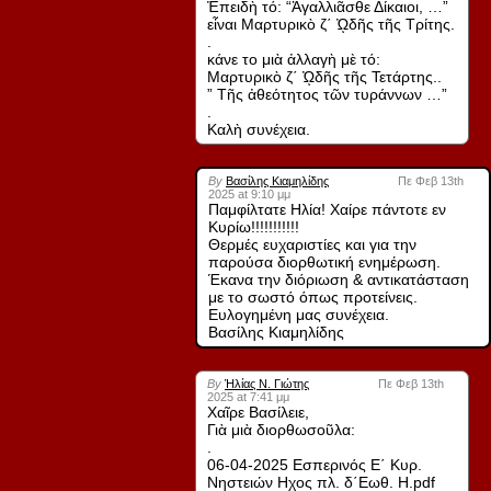
Ἐπειδὴ τό: “Ἀγαλλιᾶσθε Δίκαιοι, …”
εἶναι Μαρτυρικὸ ζ΄ ᾨδῆς τῆς Τρίτης.
.
κάνε το μιὰ ἀλλαγὴ μὲ τό:
Μαρτυρικὸ ζ΄ ᾨδῆς τῆς Τετάρτης..
” Τῆς ἀθεότητος τῶν τυράννων …”
.
Καλὴ συνέχεια.
By
Βασίλης Κιαμηλίδης
Πε Φεβ 13th
2025 at 9:10 μμ
Παμφίλτατε Ηλία! Χαίρε πάντοτε εν
Κυρίω!!!!!!!!!!!
Θερμές ευχαριστίες και για την
παρούσα διορθωτική ενημέρωση.
Έκανα την διόριωση & αντικατάσταση
με το σωστό όπως προτείνεις.
Ευλογημένη μας συνέχεια.
Βασίλης Κιαμηλίδης
By
Ἠλίας Ν. Γιώτης
Πε Φεβ 13th
2025 at 7:41 μμ
Χαῖρε Βασίλειε,
Γιὰ μιὰ διορθωσοῦλα:
.
06-04-2025 Εσπερινός Ε΄ Κυρ.
Νηστειών Ηχος πλ. δ΄Εωθ. Η.pdf