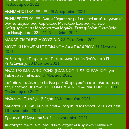
Φεβρουαρίου 2022
ΕΝΗΜΕΡΩΤΙΚΑ!!!!!!!!!!!!!
28 Δεκεμβρίου 2021
ΕΝΗΜΕΡΩΤΙΚΑ!!!!!!! Αναρτήθηκαν σε pdf και mel κατά τα γνωστά
όλα τα αρχεία των Κυριακών, Μεγάλων Εορτῶν και των
Καθημερινών σε Μουσικά των Μηνών Σεπτεμβρίου Οκτωβρίου
και Νοεμβρίου 2022.
11 Νοεμβρίου 2021
ΜΑΚΑΡΙΣΜΟΙ ΕΙΣ ΗΧΟΥΣ Α-Δ
23 Οκτωβρίου 2021
ΜΟΥΣΙΚΗ ΚΥΨΕΛΗ ΣΤΕΦΑΝΟΥ ΛΑΜΠΑΔΑΡΙΟΥ
31 Μαρτίου
2021
Δοξαστάριον Πέτρου του Πελοποννησίου (εκδοθέν υπό Π.
Κηλτζανίδη).
30 Μαρτίου 2021
ΑΝΑΣΤΑΣΙΜΑΤΑΡΙΟ ΖΩΗΣ (ΙΩΑΝΝΟΥ ΠΡΩΤΟΨΑΛΤΟΥ) για
Tablet σε .mel & .pdf
9 Μαρτίου 2021
Εκδόθηκε το Δεύτερο Βιβλίο με 259 τραγούδια από όλα τα μέρη
της Ελλάδος με τίτλο: ΤΟ ΤΩΝ ΕΛΛΗΝΩΝ ΑΣΜΑ ΤΟΜΟΣ Β
11
Φεβρουαρίου 2021
Δίγλωσσο Τρισάγιο β ήχου
23 Ιανουαρίου 2021
Melodos 2013-8 Help in html – Βοήθημα Μελωδού 2013 σε html
19 Ιανουαρίου 2021
Τρισάγια Ἐλληνοαραβιστί
11 Ιανουαρίου 2021
Ανάρτηση όλων των Μουσικών αρχείων Κυριακών Μεγάλων