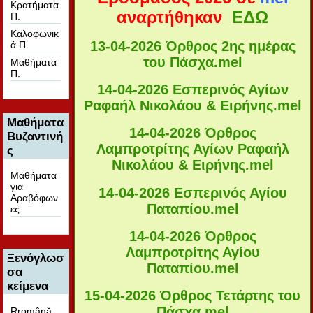
Κρατήματα
αναρτήθηκαν
ΕΔΩ
Π.
Καλοφωνικ
13-04-2026 Όρθρος 2ης ημέρας
ά Π.
του Πάσχα
.mel
Μαθήματα
Π.
14-04-2026 Εσπερινός Αγίων
Ραφαήλ Νικολάου & Ειρήνης
.mel
Μαθήματα
14-04-2026 Όρθρος
Βυζαντινή
Λαμπροτρίτης Αγίων Ραφαήλ
ς
Νικολάου & Ειρήνης
.mel
Μαθήματα
για
14-04-2026 Εσπερινός Αγίου
Αραβόφων
Παταπίου
.mel
ες
14-04-2026 Όρθρος
Λαμπροτρίτης Αγίου
Ξενόγλωσ
Παταπίου
.mel
σα
κείμενα
15-04-2026 Όρθρος Τετάρτης του
Πάσχα
.mel
Rromână