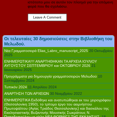
ιστότοπο μου σε αυτόν τον πλοηγό για την επόμενη
φορά που θα σχολιάσω.
Οι τελευταίες 30 δημοσιεύσεις στην Βιβλιοθήκη του
Μελωδού.
Νέα Γραμματοσειρά Elias_Labro_manuscript_2025
20 Οκτωβρίου
2025
ΕΝΗΜΕΡΩΤΙΚΑ!!!! ΑΝΑΡΤΗΘΗΚΑΝ ΤΑ ΑΡΧΕΙΑ ΙΟΥΛΙΟΥ
ΑΥΓΟΥΣΤΟΥ ΣΕΠΤΕΜΒΡΙΟΥ και ΟΚΤΩΒΡΙΟΥ 2026
21
Ιανουαρίου 2025
Προγράμματα για δημιουργία γραμματοσειρών Μελωδού
10
Σεπτεμβρίου 2024
Τυπικόν 2024
11 Απριλίου 2024
ΑΝΑΡΤΗΣΗ ΤΩΝ ΑΡΧΕΙΩΝ
30 Νοεμβρίου 2022
ΕΝΗΜΕΡΩΤΙΚΑ Εκδόθηκε και ανατυπώθηκαι εκ του χειρογράφου
(Θεσσαλονίκη 1950), το τρίτομο έργο του αειμνήστου
Πρωτοψάλτου (Αγίας Τριάδος Θεσσαλονίκης) και δασκάλου της
Εκκλησιαστικής Βυζαντινής Μουσικής Σωκράτους Ν.
Παπαδοπούλου με τίτλο ΝΕΑ ΦΟΡΜΙΓΞ ΤΗΣ ΕΚΚΛΗΣΙΑΣ.
18