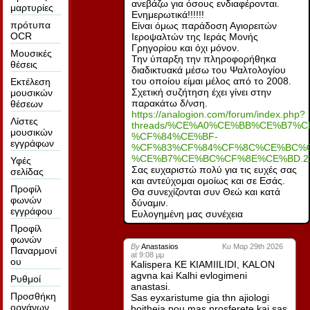
ανεβάζω για όσους ενδιαφέρονται.
μαρτυρίες
Ενημερωτικά!!!!!!
πρότυπα
Είναι όμως παράδοση Αγιορειτών
OCR
Ιεροψαλτών της Ιεράς Μονής
Γρηγορίου και όχι μόνον.
Μουσικές
Την ύπαρξη την πληροφορήθηκα
θέσεις
διαδικτυακά μέσω του Ψαλτολογίου
του οποίου είμαι μέλος από το 2008.
Εκτέλεση
Σχετική συζήτηση έχει γίνει στην
μουσικών
παρακάτω δ/νση.
θέσεων
https://analogion.com/forum/index.php?
Λίστες
threads/%CE%A0%CE%BB%CE%B7%
μουσικών
%CF%84%CE%BF-
εγγράφων
%CF%83%CF%84%CF%8C%CE%BC%C
%CE%B7%CE%BC%CF%8E%CE%BD.22
Υφές
Σας ευχαριστώ πολύ για τις ευχές σας
σελίδας
και αντεύχομαι ομοίως και σε Εσάς.
Προφίλ
Θα συνεχίζονται συν Θεώ και κατά
φωνών
δύναμιν.
εγγράφου
Ευλογημένη μας συνέχεια
Προφίλ
φωνών
By
Anastasios
Κυ Μαρ 29th 2026
Παναρμονί
at 9:08 μμ
ου
Kalispera KE KIAMIILIDI, KALON
agvna kai Kalhi evlogimeni
Ρυθμοί
anastasi.
Προσθήκη
Sas eyxaristume gia thn ajiologi
οργάνων
boitheia pou mas prosferete kai sas