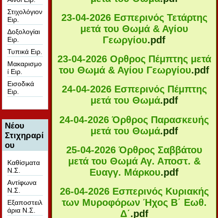
Στιχολόγιον
23-04-2026 Εσπερινός Τετάρτης
Ειρ.
μετά του Θωμά & Αγίου
Δοξολογίαι
Γεωργίου
.pdf
Ειρ.
Τυπικά Ειρ.
23-04-2026 Ορθρος Πέμπτης μετά
Μακαρισμο
του Θωμά & Αγίου Γεωργίου
.pdf
ί Ειρ.
Εισοδικά
24-04-2026 Εσπερινός Πέμπτης
Ειρ.
μετά του Θωμά
.pdf
24-04-2026 Όρθρος Παρασκευής
Νέου
μετά του Θωμά
.pdf
Στιχηραρί
ου
25-04-2026 Όρθρος Σαββάτου
μετά του Θωμά Αγ. Αποστ. &
Καθίσματα
Ν.Σ.
Ευαγγ. Μάρκου
.pdf
Αντίφωνα
26-04-2026 Εσπερινός Κυριακής
Ν.Σ.
των Μυροφόρων Ήχος Β΄ Εωθ.
Εξαποστειλ
άρια Ν.Σ.
Δ΄
.pdf