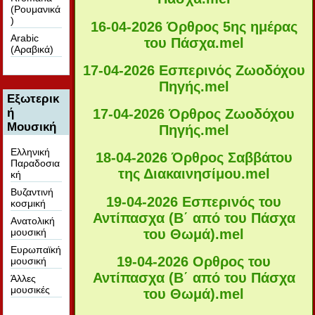
(Ρουμανικά
)
16-04-2026 Όρθρος 5ης ημέρας
Arabic
του Πάσχα
.mel
(Αραβικά)
17-04-2026 Εσπερινός Ζωοδόχου
Πηγής
.mel
Εξωτερικ
ή
17-04-2026 Όρθρος Ζωοδόχου
Μουσική
Πηγής
.mel
Ελληνική
18-04-2026 Όρθρος Σαββάτου
Παραδοσια
της Διακαινησίμου
.mel
κή
Βυζαντινή
19-04-2026 Εσπερινός του
κοσμική
Αντίπασχα (Β΄ από του Πάσχα
Ανατολική
του Θωμά)
.mel
μουσική
Ευρωπαϊκή
19-04-2026 Ορθρος του
μουσική
Αντίπασχα (Β΄ από του Πάσχα
Άλλες
μουσικές
του Θωμά)
.mel