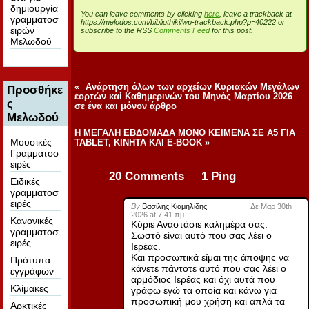
δημιουργία
You can leave comments by clicking
here
, leave a trackback at
γραμματοσ
https://melodos.com/bibliothiki/wp-trackback.php?p=40222 or
ειρών
subscribe to the RSS
Comments Feed
for this post.
Μελωδού
«
Ανάρτηση όλων των αρχείων Κυριακών Μεγάλων
Προσθήκε
εορτών καὶ Καθημερινών του Μηνός Μαρτίου 2026
ς
σε ένα και μόνον άρθρο
Μελωδού
Η ΜΕΓΑΛΗ ΕΒΔΟΜΑΔΑ ΜΟΝΟ ΚΕΙΜΕΝΑ ΣΕ Α5 ΓΙΑ
Μουσικές
TABLET, ΚΙΝΗΤΑ ΚΑΙ E-BOOK
»
Γραμματοσ
ειρές
20 Comments 1 Ping
Ειδικές
γραμματοσ
ειρές
By
Βασίλης Κιαμηλίδης
Δε Μαρ 30th
2026 at 7:41 πμ
Κανονικές
Κύριε Αναστάσιε καλημέρα σας.
γραμματοσ
Σωστό είναι αυτό που σας λέει ο
ειρές
Ιερέας.
Και προσωπικά είμαι της άποψης να
Πρότυπα
κάνετε πάντοτε αυτό που σας λέει ο
εγγράφων
αρμόδιος Ιερέας και όχι αυτά που
Κλίμακες
γράφω εγώ τα οποία και κάνω για
προσωπική μου χρήση και απλά τα
Αρκτικές