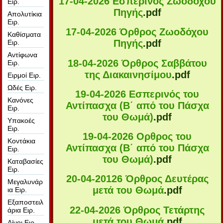
17-04-2026 Εσπερινός Ζωοδόχου
Ειρ.
Πηγής
.pdf
Απολυτίκια
Ειρ.
17-04-2026 Όρθρος Ζωοδόχου
Καθίσματα
Πηγής
.pdf
Ειρ.
Αντίφωνα
18-04-2026 Όρθρος Σαββάτου
Ειρ.
της Διακαινησίμου
.pdf
Ειρμοί Ειρ.
Ωδές Ειρ.
19-04-2026 Εσπερινός του
Κανόνες
Αντίπασχα (Β΄ από του Πάσχα
Ειρ.
του Θωμά)
.pdf
Υπακοές
Ειρ.
19-04-2026 Ορθρος του
Κοντάκια
Αντίπασχα (Β΄ από του Πάσχα
Ειρ.
του Θωμά)
.pdf
Καταβασίες
Ειρ.
20-04-20126 Όρθρος Δευτέρας
Μεγαλυνάρ
μετά του Θωμά
.pdf
ια Ειρ.
Εξαποστειλ
22-04-2026 Όρθρος Τετάρτης
άρια Ειρ.
μετά του Θωμά
.pdf
Αίνοι Ειρ.