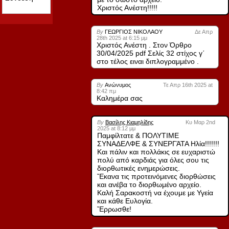
Χριστός Ανέστη!!!!!
By
ΓΕΩΡΓΙΟΣ ΝΙΚΟΛΑΟΥ
Δε Απρ
28th 2025 at 6:15 μμ
Χριστός Ανέστη . Στον Όρθρο
30/04/2025 pdf Σελίς 32 στίχος γ΄
στο τέλος ειναι διπλογραμμένο .
By
Ανώνυμος
Τε Απρ 16th 2025 at
8:42 πμ
Καλημέρα σας
By
Βασίλης Κιαμηλίδης
Κυ Μαρ 2nd
2025 at 8:12 μμ
Παμφίλτατε & ΠΟΛΥΤΙΜΕ
ΣΥΝΑΔΕΛΦΕ & ΣΥΝΕΡΓΆΤΑ Ηλία!!!!!!!
Και πάλιν και πολλάκις σε ευχαριστώ
πολύ από καρδιάς για όλες σου τις
διορθωτικές ενημερώσεις.
Ἔκανα τις προτεινόμενες διορθώσεις
και ανέβα το διορθωμένο αρχείο.
Καλή Σαρακοστή να έχουμε με Υγεία
και κάθε Ευλογία.
Ἔρρωσθε!