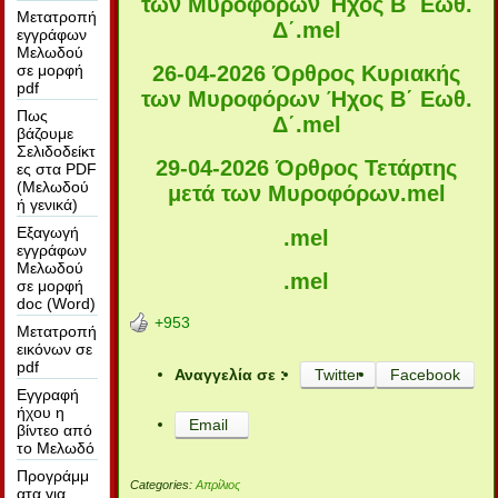
των Μυροφόρων Ήχος Β΄ Εωθ.
Μετατροπή
Δ΄
.mel
εγγράφων
Μελωδού
σε μορφή
26-04-2026 Όρθρος Κυριακής
pdf
των Μυροφόρων Ήχος Β΄ Εωθ.
Πως
Δ΄
.mel
βάζουμε
Σελιδοδείκτ
29-04-2026 Όρθρος Τετάρτης
ες στα PDF
(Μελωδού
μετά των Μυροφόρων
.mel
ή γενικά)
Εξαγωγή
.mel
εγγράφων
Μελωδού
.mel
σε μορφή
doc (Word)
+953
Μετατροπή
εικόνων σε
pdf
Αναγγελία σε :
Twitter
Facebook
Εγγραφή
ήχου η
Email
βίντεο από
το Μελωδό
Προγράμμ
Categories:
Απρίλιος
ατα για