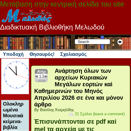
Μετάβαση στην κεντρική σελίδα του site
Διαδικτυακή Βιβλιοθήκη Μελωδού
Υποδοχή
Θησαυρός!
Σχολιασμός
Ανάρτηση όλων των
Απρ
13
αρχείων Κυριακών
2018
Μεγάλων εορτών καὶ
Καθημερινών του Μηνός
Απριλίου 2026 σε ένα και μόνον
Ολοκληρ
άρθρο
ωμένα
By
Βασίλης Κιαμηλίδης
21 Σχόλια (leave a comment)
Μουσικά
Ἐπισυνάπτονται σε pdf καί
κείμενα-
βιβλία
mel τα αρχεία με τις