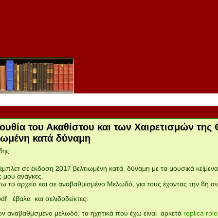
ουθία του Ακαθίστου και των Χαιρετισμών της
ιωμένη κατά δύναμη
δης
μπλετ σε έκδοση 2017 βελτιωμένη κατά δύναμη με τα μουσικά κείμενα
ς μου ανάγκες.
ω το αρχείο και σε αναβαθμισμένο Μελωδό, για τους έχοντας την 8η
df έβαλα και σελιδοδείκτες.
τον αναβαθμσμένο μελωδό, τα ηχητικά που έχω είναι αρκετά
replica rol