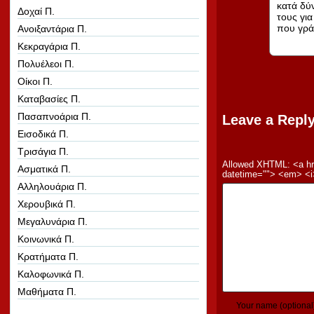
κατά δύ
Δοχαί Π.
τους για
που γρά
Ανοιξαντάρια Π.
Κεκραγάρια Π.
Πολυέλεοι Π.
Οίκοι Π.
Καταβασίες Π.
Πασαπνοάρια Π.
Leave a Repl
Εισοδικά Π.
Τρισάγια Π.
Allowed XHTML: <a hre
Ασματικά Π.
datetime=""> <em> <i>
Αλληλουάρια Π.
Χερουβικά Π.
Μεγαλυνάρια Π.
Κοινωνικά Π.
Κρατήματα Π.
Καλοφωνικά Π.
Μαθήματα Π.
Your name (optional