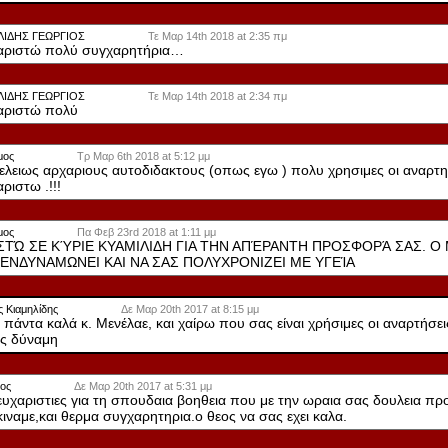
ΙΔΗΣ ΓΕΩΡΓΙΟΣ
Τε Μαρ 14th 2018 at 2:35 πμ
αριστώ πολύ συγχαρητήρια…
ΙΔΗΣ ΓΕΩΡΓΙΟΣ
Τε Μαρ 14th 2018 at 2:34 πμ
αριστώ πολύ
μος
Τρ Μαρ 6th 2018 at 5:12 μμ
τελειως αρχαριους αυτοδιδακτους (οπως εγω ) πολυ χρησιμες οι αναρτησε
ριστω .!!!
μος
Πα Φεβ 23rd 2018 at 1:11 μμ
ΣΤΏ ΣΕ ΚΎΡΙΕ ΚΥΑΜΙΛΙΔΗ ΓΙΑ ΤΗΝ ΑΠΈΡΑΝΤΗ ΠΡΟΣΦΟΡΆ ΣΑΣ. 
 ΕΝΔΥΝΑΜΩΝΕΙ ΚΑΙ ΝΑ ΣΑΣ ΠΟΛΥΧΡΟΝΙΖΕΙ ΜΕ ΥΓΕΊΑ
 Κιαμηλίδης
Δε Μαρ 20th 2017 at 8:15 μμ
 πάντα καλά κ. Μενέλαε, και χαίρω που σας είναι χρήσιμες οι αναρτήσει
ς δύναμη
ος
Δε Μαρ 20th 2017 at 5:31 μμ
ευχαριστιες για τη σπουδαια βοηθεια που με την ωραια σας δουλεια π
ιναμε,και θερμα συγχαρητηρια.ο θεος να σας εχει καλα.