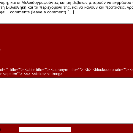
ναμη, και οι Μελωδογραφούντες και μη βεβαίως μπορούν να εκφράσου
 τη Βιβλιοθήκη και τα περιεχόμενα της, και να κάνουν και προτάσεις, 
φει comments (leave a comment) […]
y
f="" title=""> <abbr title=""> <acronym title=""> <b> <blockquote cite=""> 
 <q cite=""> <s> <strike> <strong>
)