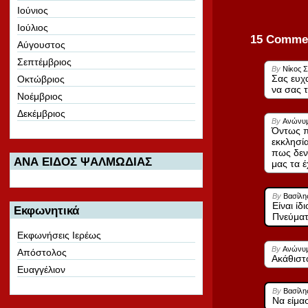
Ιούνιος
Ιούλιος
15 Comme
Αύγουστος
Σεπτέμβριος
By
Νίκος 
Σας ευχ
Οκτώβριος
να σας 
Νοέμβριος
Δεκέμβριος
By
Ανώνυ
Όντως π
εκκλησί
πως δεν
ΑΝΑ ΕΙΔΟΣ ΨΑΛΜΩΔΙΑΣ
μας τα έ
By
Βασίλης
Είναι ί
Εκφωνητικά
Πνεύμα
Εκφωνήσεις Ιερέως
By
Ανώνυ
Απόστολος
Ακάθιστ
Ευαγγέλιον
By
Βασίλης
Να είμα