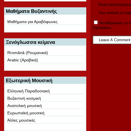
Email (not displayed
Μαθήματα Βυζαντινής
Your website url (opt
Μαθήματα για Αραβόφωνες
Αποθήκευσε το ό
σχολιάσω.
Ξενόγλωσσα κείμενα
Rromână (Ρουμανικά)
Arabic (Αραβικά)
Εξωτερική Μουσική
Ελληνική Παραδοσιακή
Βυζαντινή κοσμική
Ανατολική μουσική
Ευρωπαϊκή μουσική
Άλλες μουσικές