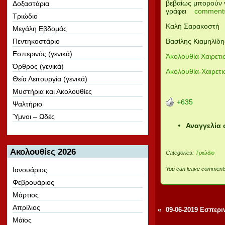
βεβαίως μπορούν ν
Δοξαστάρια
γράφει
comments
Τριώδιο
Καλή Σαρακοστή
Μεγάλη Εβδομάς
Πεντηκοστάριο
Βασίλης Κιαμηλίδη
Εσπερινός (γενικά)
Ἀκολουθία Χαιρετ
Όρθρος (γενικά)
Ακολουθία-Χαιρετ
Θεία Λειτουργία (γενικά)
Μυστήρια και Ακολουθίες
+635
Ψαλτήριο
Ύμνοι – Ωδές
Αναγγελία 
Ακολουθίες 2026
Categories:
Τριώδιο
Ιανουάριος
You can leave comments
Φεβρουάριος
Μάρτιος
Απρίλιος
«
09-06-2019 Εσπερι
Μάϊος