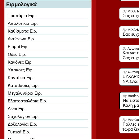
Ειρμολογικά
By
ΜΙΧΑΗΛ
Τροπάρια Ειρ.
Σας ευχ
Απολυτίκια Ειρ.
By
ΜΙΧΑΗΛ
Καθίσματα Ειρ.
Σας ευχ
Αντίφωνα Ειρ.
Ειρμοί Ειρ.
By
Ανώνυ
Και για 
Ωδές Ειρ.
Σας ευχα
Κανόνες Ειρ.
Υπακοές Ειρ.
By
Ανώνυ
ΕΥΧΑΡΙ
Κοντάκια Ειρ.
ΝΑ ΣΑΣ
Καταβασίες Ειρ.
Μεγαλυνάρια Ειρ.
By
Βασίλης
Να είστε
Εξαποστειλάρια Ειρ.
Καλή μα
Αίνοι Ειρ.
Στιχολόγιον Ειρ.
By
Μενελα
Δοξολογίαι Ειρ.
Πολλες 
τωρα ξεκ
Τυπικά Ειρ.