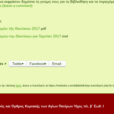
α εκφράσου δημόσια τη γνώμη τους για τη Βιβλιοθήκη και τα περιεχόμ
 (leave a comment)
ς
ισμῶν τῆς Θεοτόκου 2017
.pdf
ισμών-της-Θεοτόκου-για-Ταμπλετ 2017
:mel
σε :
Twitter
Facebook
Email
 by clicking
here
, leave a trackback at https://melodos.com/bibliothiki/wp-trackback.php?p
νός και Όρθρος Κυριακής των Αγίων Πατέρων Ήχος πλ. β΄ Εωθ. Ι