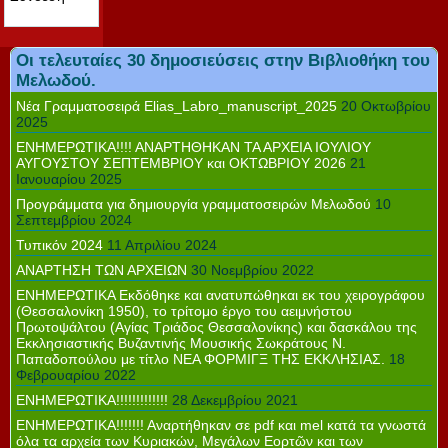
Οι τελευταίες 30 δημοσιεύσεις στην Βιβλιοθήκη του
Μελωδού.
Νέα Γραμματοσειρά Elias_Labro_manuscript_2025
20 Οκτωβρίου
2025
ΕΝΗΜΕΡΩΤΙΚΑ!!!! ΑΝΑΡΤΗΘΗΚΑΝ ΤΑ ΑΡΧΕΙΑ ΙΟΥΛΙΟΥ
ΑΥΓΟΥΣΤΟΥ ΣΕΠΤΕΜΒΡΙΟΥ και ΟΚΤΩΒΡΙΟΥ 2026
21
Ιανουαρίου 2025
Προγράμματα για δημιουργία γραμματοσειρών Μελωδού
10
Σεπτεμβρίου 2024
Τυπικόν 2024
11 Απριλίου 2024
ΑΝΑΡΤΗΣΗ ΤΩΝ ΑΡΧΕΙΩΝ
30 Νοεμβρίου 2022
ΕΝΗΜΕΡΩΤΙΚΑ Εκδόθηκε και ανατυπώθηκαι εκ του χειρογράφου
(Θεσσαλονίκη 1950), το τρίτομο έργο του αειμνήστου
Πρωτοψάλτου (Αγίας Τριάδος Θεσσαλονίκης) και δασκάλου της
Εκκλησιαστικής Βυζαντινής Μουσικής Σωκράτους Ν.
Παπαδοπούλου με τίτλο ΝΕΑ ΦΟΡΜΙΓΞ ΤΗΣ ΕΚΚΛΗΣΙΑΣ.
18
Φεβρουαρίου 2022
ΕΝΗΜΕΡΩΤΙΚΑ!!!!!!!!!!!!!
28 Δεκεμβρίου 2021
ΕΝΗΜΕΡΩΤΙΚΑ!!!!!!! Αναρτήθηκαν σε pdf και mel κατά τα γνωστά
όλα τα αρχεία των Κυριακών, Μεγάλων Εορτῶν και των