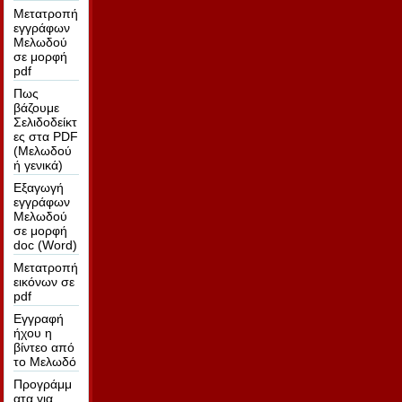
Μετατροπή
εγγράφων
Μελωδού
σε μορφή
pdf
Πως
βάζουμε
Σελιδοδείκτ
ες στα PDF
(Μελωδού
ή γενικά)
Εξαγωγή
εγγράφων
Μελωδού
σε μορφή
doc (Word)
Μετατροπή
εικόνων σε
pdf
Εγγραφή
ήχου η
βίντεο από
το Μελωδό
Προγράμμ
ατα για