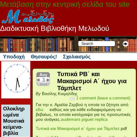
Μετάβαση στην κεντρική σελίδα του site
Διαδικτυακή Βιβλιοθήκη Μελωδού
Υποδοχή
Θησαυρός!
Σχολιασμός
Τυπικά ΡΒ΄ και
Αυγ
3
Μακαρισμοί Α΄ ήχου για
2014
Τάμπλετ
By
Βασίλης Κιαμηλίδης
1 comment (leave a comment)
Για την κ. Αμαλία Ζερβού η οποία τα ζήτησε από
Ολοκληρ
εδώ
καθώς και για κάθε ενδιαφερόμενη-νο
ωμένα
βεβαίως, τα οποία κατέγραψα για τις προσωπικές
μου ανάγκες.
audemars piguet replica
Μουσικά
κείμενα-
Τυπικά και Μακαρισμοί α΄ ήχου για Τάμπλετ
.pdf
βιβλία