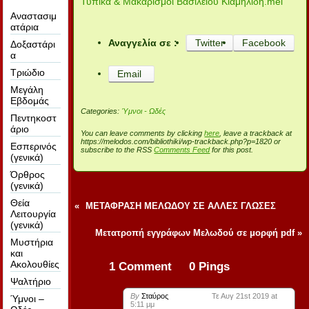
Τυπικά & Μακαρισμοί Βασιλείου Κιαμηλίδη.mel
Αναστασιμ
ατάρια
Αναγγελία σε :
Twitter
Facebook
Δοξαστάρι
α
Τριώδιο
Email
Μεγάλη
Εβδομάς
Categories:
Ύμνοι - Ωδές
Πεντηκοστ
άριο
You can leave comments by clicking
here
, leave a trackback at
https://melodos.com/bibliothiki/wp-trackback.php?p=1820 or
Εσπερινός
subscribe to the RSS
Comments Feed
for this post.
(γενικά)
Όρθρος
(γενικά)
Θεία
«
ΜΕΤΑΦΡΑΣΗ ΜΕΛΩΔΟΥ ΣΕ ΑΛΛΕΣ ΓΛΩΣΕΣ
Λειτουργία
(γενικά)
Μετατροπή εγγράφων Μελωδού σε μορφή pdf
»
Μυστήρια
και
Ακολουθίες
1 Comment 0 Pings
Ψαλτήριο
By
Σταύρος
Τε Αυγ 21st 2019 at
Ύμνοι –
5:11 μμ