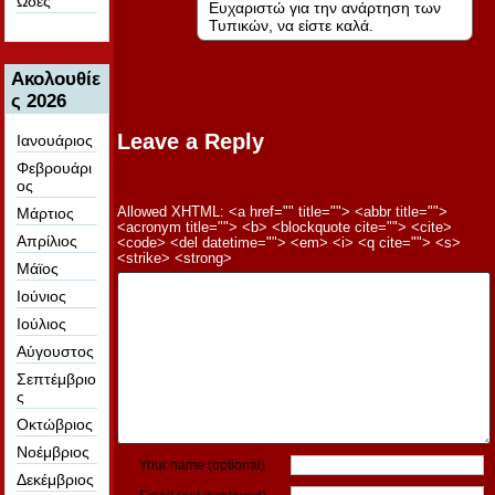
Ωδές
Ευχαριστώ για την ανάρτηση των
Τυπικών, να είστε καλά.
Ακολουθίε
ς 2026
Leave a Reply
Ιανουάριος
Φεβρουάρι
ος
Μάρτιος
Allowed XHTML: <a href="" title=""> <abbr title="">
<acronym title=""> <b> <blockquote cite=""> <cite>
Απρίλιος
<code> <del datetime=""> <em> <i> <q cite=""> <s>
<strike> <strong>
Μάϊος
Ιούνιος
Ιούλιος
Αύγουστος
Σεπτέμβριο
ς
Οκτώβριος
Νοέμβριος
Your name (optional)
Δεκέμβριος