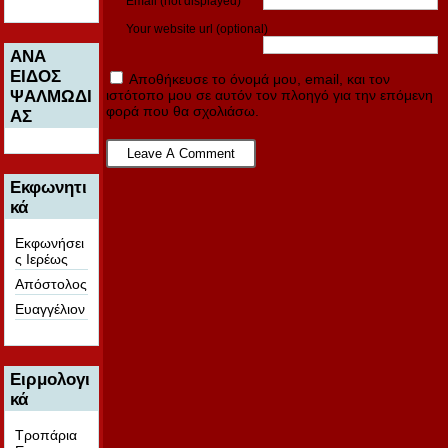
Email (not displayed)
Your website url (optional)
ΑΝΑ
ΕΙΔΟΣ
Αποθήκευσε το όνομά μου, email, και τον
ΨΑΛΜΩΔΙ
ιστότοπο μου σε αυτόν τον πλοηγό για την επόμενη
φορά που θα σχολιάσω.
ΑΣ
Εκφωνητι
κά
Εκφωνήσει
ς Ιερέως
Απόστολος
Ευαγγέλιον
Ειρμολογι
κά
Τροπάρια