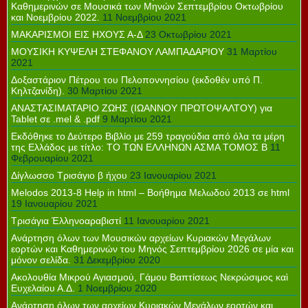
Καθημερινών σε Μουσικά των Μηνών Σεπτεμβρίου Οκτωβρίου
και Νοεμβρίου 2022.
11 Νοεμβρίου 2021
ΜΑΚΑΡΙΣΜΟΙ ΕΙΣ ΗΧΟΥΣ Α-Δ
23 Οκτωβρίου 2021
ΜΟΥΣΙΚΗ ΚΥΨΕΛΗ ΣΤΕΦΑΝΟΥ ΛΑΜΠΑΔΑΡΙΟΥ
31 Μαρτίου
2021
Δοξαστάριον Πέτρου του Πελοποννησίου (εκδοθέν υπό Π.
Κηλτζανίδη).
30 Μαρτίου 2021
ΑΝΑΣΤΑΣΙΜΑΤΑΡΙΟ ΖΩΗΣ (ΙΩΑΝΝΟΥ ΠΡΩΤΟΨΑΛΤΟΥ) για
Tablet σε .mel & .pdf
9 Μαρτίου 2021
Εκδόθηκε το Δεύτερο Βιβλίο με 259 τραγούδια από όλα τα μέρη
της Ελλάδος με τίτλο: ΤΟ ΤΩΝ ΕΛΛΗΝΩΝ ΑΣΜΑ ΤΟΜΟΣ Β
11
Φεβρουαρίου 2021
Δίγλωσσο Τρισάγιο β ήχου
23 Ιανουαρίου 2021
Melodos 2013-8 Help in html – Βοήθημα Μελωδού 2013 σε html
19 Ιανουαρίου 2021
Τρισάγια Ἐλληνοαραβιστί
11 Ιανουαρίου 2021
Ανάρτηση όλων των Μουσικών αρχείων Κυριακών Μεγάλων
εορτών και Καθημερινών του Μηνός Σεπτεμβρίου 2026 σε μία και
μόνον σελίδα.
31 Δεκεμβρίου 2020
Ακολουθία Μικρού Αγιασμού, Γάμου Βαπτίσεως Νεκρώσιμος καὶ
Ευχελαίου Α.Δ.
1 Νοεμβρίου 2020
Ανάρτηση όλων των αρχείων Κυριακών Μεγάλων εορτών και