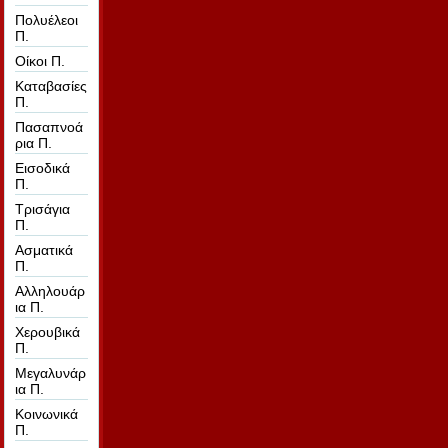
Πολυέλεοι
Π.
Οίκοι Π.
Καταβασίες
Π.
Πασαπνοά
ρια Π.
Εισοδικά
Π.
Τρισάγια
Π.
Ασματικά
Π.
Αλληλουάρ
ια Π.
Χερουβικά
Π.
Μεγαλυνάρ
ια Π.
Κοινωνικά
Π.