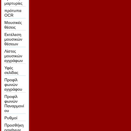
μαρτυρίες
πρότυπα
OCR
Μουσικές
θέσεις
Εκτέλεση
μουσικών
θέσεων
Λίστες
μουσικών
εγγράφων
Υφές
σελίδας
Προφίλ
φωνών
εγγράφου
Προφίλ
φωνών
Παναρμονί
ου
Ρυθμοί
Προσθήκη
οργάνων