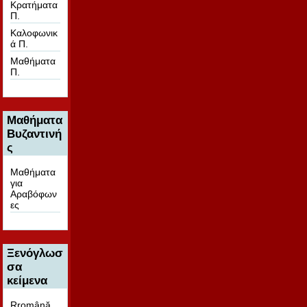
Κρατήματα
Π.
Καλοφωνικ
ά Π.
Μαθήματα
Π.
Μαθήματα
Βυζαντινή
ς
Μαθήματα
για
Αραβόφων
ες
Ξενόγλωσ
σα
κείμενα
Rromână