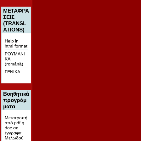
ΜΕΤΑΦΡΑ
ΣΕΙΣ
(TRANSL
ATIONS)
Help in
html format
ΡΟΥΜΑΝΙ
ΚΑ
(română)
ΓΕΝΙΚΑ
Βοηθητικά
προγράμ
ματα
Μετατροπή
από pdf η
doc σε
έγγραφα
Μελωδού