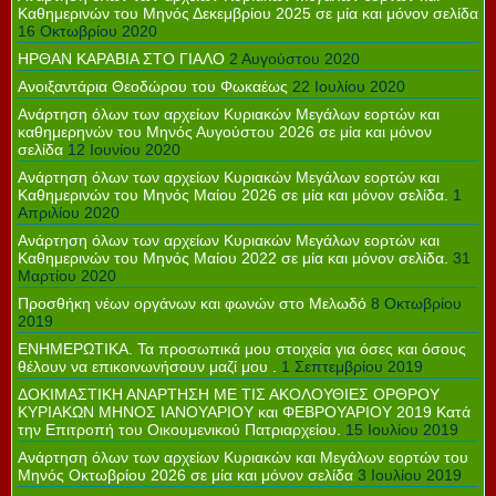
Καθημερινών του Μηνός Δεκεμβρίου 2025 σε μία και μόνον σελίδα
16 Οκτωβρίου 2020
ΗΡΘΑΝ ΚΑΡΑΒΙΑ ΣΤΟ ΓΙΑΛΟ
2 Αυγούστου 2020
Ανοιξαντάρια Θεοδώρου του Φωκαέως
22 Ιουλίου 2020
Ανάρτηση όλων των αρχείων Κυριακών Μεγάλων εορτών και
καθημερηνών του Μηνός Αυγούστου 2026 σε μία και μόνον
σελίδα
12 Ιουνίου 2020
Ανάρτηση όλων των αρχείων Κυριακών Μεγάλων εορτών και
Καθημερινών του Μηνός Μαίου 2026 σε μία και μόνον σελίδα.
1
Απριλίου 2020
Ανάρτηση όλων των αρχείων Κυριακών Μεγάλων εορτών και
Καθημερινών του Μηνός Μαίου 2022 σε μία και μόνον σελίδα.
31
Μαρτίου 2020
Προσθήκη νέων οργάνων και φωνών στο Μελωδό
8 Οκτωβρίου
2019
ΕΝΗΜΕΡΩΤΙΚΑ. Τα προσωπικά μου στοιχεία για όσες και όσους
θέλουν να επικοινωνήσουν μαζί μου .
1 Σεπτεμβρίου 2019
ΔΟΚΙΜΑΣΤΙΚΗ ΑΝΑΡΤΗΣΗ ΜΕ ΤΙΣ ΑΚΟΛΟΥΘΙΕΣ ΟΡΘΡΟΥ
ΚΥΡΙΑΚΩΝ ΜΗΝΟΣ ΙΑΝΟΥΑΡΙΟΥ και ΦΕΒΡΟΥΑΡΙΟΥ 2019 Κατά
την Επιτροπή του Οικουμενικού Πατριαρχείου.
15 Ιουλίου 2019
Ανάρτηση όλων των αρχείων Κυριακών και Μεγάλων εορτών του
Μηνός Οκτωβρίου 2026 σε μία και μόνον σελίδα
3 Ιουλίου 2019