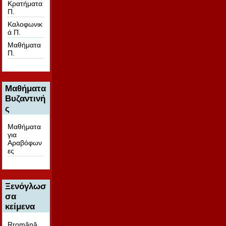
Κρατήματα
Π.
Καλοφωνικ
ά Π.
Μαθήματα
Π.
Μαθήματα
Βυζαντινή
ς
Μαθήματα
για
Αραβόφων
ες
Ξενόγλωσ
σα
κείμενα
Rromână