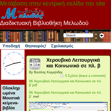
Μετάβαση στην κεντρική σελίδα του site
Διαδικτυακή Βιβλιοθήκη Μελωδού
Υποδοχή
Θησαυρός!
Σχολιασμός
Χερουβικό Λειτουργικά
Σεπ
16
και Κοινωνικό σε πλ. β
2014
By
Βασίλης Κιαμηλίδης
5 Σχόλια (leave a comment)
06 Χερουβικό Λειτουργικά και Κοινωνικό σε πλ.
β΄pdf
Ολοκληρ
06 Χερουβικό Λειτουργικά και Κοινωνικό σε πλ.
ωμένα
β΄
.mel
Μουσικά
κείμενα-
Πρόγραμμα
βιβλία
Αναπαραγωγής