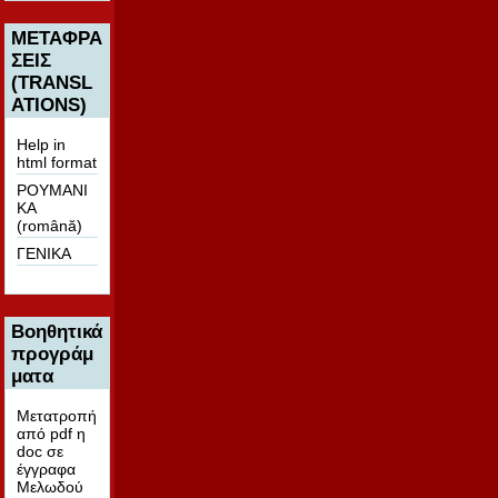
ΜΕΤΑΦΡΑ
ΣΕΙΣ
(TRANSL
ATIONS)
Help in
html format
ΡΟΥΜΑΝΙ
ΚΑ
(română)
ΓΕΝΙΚΑ
Βοηθητικά
προγράμ
ματα
Μετατροπή
από pdf η
doc σε
έγγραφα
Μελωδού