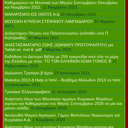
Καθημερινών σε Μουσικά των Μηνών Σεπτεμβρίου Οκτωβρίου
και Νοεμβρίου 2022.
11 Νοεμβρίου 2021
ΜΑΚΑΡΙΣΜΟΙ ΕΙΣ ΗΧΟΥΣ Α-Δ
23 Οκτωβρίου 2021
ΜΟΥΣΙΚΗ ΚΥΨΕΛΗ ΣΤΕΦΑΝΟΥ ΛΑΜΠΑΔΑΡΙΟΥ
31 Μαρτίου
2021
Δοξαστάριον Πέτρου του Πελοποννησίου (εκδοθέν υπό Π.
Κηλτζανίδη).
30 Μαρτίου 2021
ΑΝΑΣΤΑΣΙΜΑΤΑΡΙΟ ΖΩΗΣ (ΙΩΑΝΝΟΥ ΠΡΩΤΟΨΑΛΤΟΥ) για
Tablet σε .mel & .pdf
9 Μαρτίου 2021
Εκδόθηκε το Δεύτερο Βιβλίο με 259 τραγούδια από όλα τα μέρη
της Ελλάδος με τίτλο: ΤΟ ΤΩΝ ΕΛΛΗΝΩΝ ΑΣΜΑ ΤΟΜΟΣ Β
11
Φεβρουαρίου 2021
Δίγλωσσο Τρισάγιο β ήχου
23 Ιανουαρίου 2021
Melodos 2013-8 Help in html – Βοήθημα Μελωδού 2013 σε html
19 Ιανουαρίου 2021
Τρισάγια Ἐλληνοαραβιστί
11 Ιανουαρίου 2021
Ανάρτηση όλων των Μουσικών αρχείων Κυριακών Μεγάλων
εορτών και Καθημερινών του Μηνός Σεπτεμβρίου 2026 σε μία και
μόνον σελίδα.
31 Δεκεμβρίου 2020
Ακολουθία Μικρού Αγιασμού, Γάμου Βαπτίσεως Νεκρώσιμος καὶ
Ευχελαίου Α.Δ.
1 Νοεμβρίου 2020
Ανάρτηση όλων των αρχείων Κυριακών Μεγάλων εορτών και