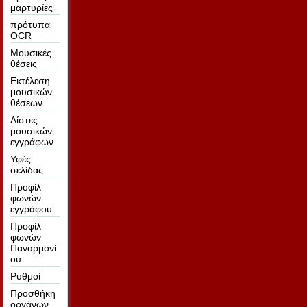
μαρτυρίες
πρότυπα
OCR
Μουσικές
θέσεις
Εκτέλεση
μουσικών
θέσεων
Λίστες
μουσικών
εγγράφων
Υφές
σελίδας
Προφίλ
φωνών
εγγράφου
Προφίλ
φωνών
Παναρμονί
ου
Ρυθμοί
Προσθήκη
οργάνων