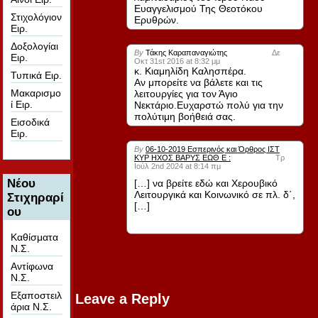
Ευαγγελισμού Της Θεοτόκου
Στιχολόγιον
Ερυθρών.
Ειρ.
Δοξολογίαι
By
Τάκης Καραπαναγιώτης
Δε
Ειρ.
Οκτ 31st 2016 at 8:32 μμ
κ. Κιαμηλίδη Καλησπέρα.
Τυπικά Ειρ.
Αν μπορείτε να βάλετε και τις
Μακαρισμο
λειτουργίες για τον Άγιο
ί Ειρ.
Νεκτάριο.Ευχαρστώ πολύ για την
πολύτιμη βοήθειά σας.
Εισοδικά
Ειρ.
By
06-10-2019 Εσπερινός και Όρθρος ΙΣΤ
ΚΥΡ ΗΧΟΣ ΒΑΡΥΣ ΕΩΘ Ε :
Τρ
Ιούλ 2nd 2024 at 8:14 πμ
Νέου
[…] να βρείτε εδώ και Χερουβικό
Λειτουργικά και Κοινωνικό σε πλ. δ΄,
Στιχηραρί
[…]
ου
Καθίσματα
Ν.Σ.
Αντίφωνα
Ν.Σ.
Εξαποστειλ
Leave a Reply
άρια Ν.Σ.