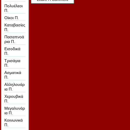
Πολυέλεοι
Π.
Οίκοι Π.
Καταβασίες
Π.
Πασαπνοά
ρια Π.
Εισοδικά
Π.
Τρισάγια
Π.
Ασματικά
Π.
Αλληλουάρ
ια Π.
Χερουβικά
Π.
Μεγαλυνάρ
ια Π.
Κοινωνικά
Π.