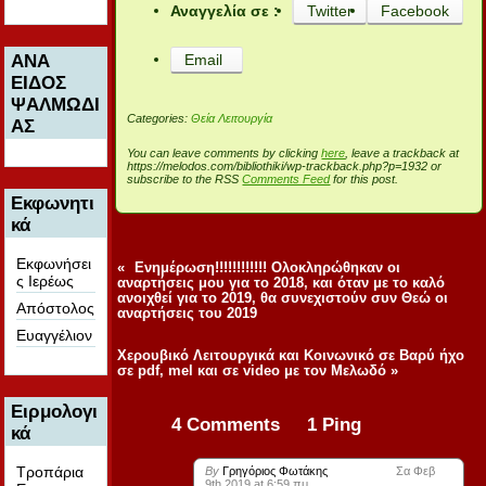
Αναγγελία σε :
Twitter
Facebook
ΑΝΑ
Email
ΕΙΔΟΣ
ΨΑΛΜΩΔΙ
Categories:
Θεία Λειτουργία
ΑΣ
You can leave comments by clicking
here
, leave a trackback at
https://melodos.com/bibliothiki/wp-trackback.php?p=1932 or
subscribe to the RSS
Comments Feed
for this post.
Εκφωνητι
κά
Εκφωνήσει
«
Ενημέρωση!!!!!!!!!!!! Ολοκληρώθηκαν οι
ς Ιερέως
αναρτήσεις μου για το 2018, και όταν με το καλό
ανοιχθεί για το 2019, θα συνεχιστούν συν Θεώ οι
Απόστολος
αναρτήσεις του 2019
Ευαγγέλιον
Χερουβικό Λειτουργικά και Κοινωνικό σε Βαρύ ήχο
σε pdf, mel και σε video με τον Μελωδό
»
Ειρμολογι
4 Comments 1 Ping
κά
Τροπάρια
By
Γρηγόριος Φωτάκης
Σα Φεβ
9th 2019 at 6:59 πμ