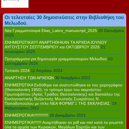
Οι τελευταίες 30 δημοσιεύσεις στην Βιβλιοθήκη του
Μελωδού.
Νέα Γραμματοσειρά Elias_Labro_manuscript_2025
20 Οκτωβρίου
2025
ΕΝΗΜΕΡΩΤΙΚΑ!!!! ΑΝΑΡΤΗΘΗΚΑΝ ΤΑ ΑΡΧΕΙΑ ΙΟΥΛΙΟΥ
ΑΥΓΟΥΣΤΟΥ ΣΕΠΤΕΜΒΡΙΟΥ και ΟΚΤΩΒΡΙΟΥ 2026
21
Ιανουαρίου 2025
Προγράμματα για δημιουργία γραμματοσειρών Μελωδού
10
Σεπτεμβρίου 2024
Τυπικόν 2024
11 Απριλίου 2024
ΑΝΑΡΤΗΣΗ ΤΩΝ ΑΡΧΕΙΩΝ
30 Νοεμβρίου 2022
ΕΝΗΜΕΡΩΤΙΚΑ Εκδόθηκε και ανατυπώθηκαι εκ του χειρογράφου
(Θεσσαλονίκη 1950), το τρίτομο έργο του αειμνήστου
Πρωτοψάλτου (Αγίας Τριάδος Θεσσαλονίκης) και δασκάλου της
Εκκλησιαστικής Βυζαντινής Μουσικής Σωκράτους Ν.
Παπαδοπούλου με τίτλο ΝΕΑ ΦΟΡΜΙΓΞ ΤΗΣ ΕΚΚΛΗΣΙΑΣ.
18
Φεβρουαρίου 2022
ΕΝΗΜΕΡΩΤΙΚΑ!!!!!!!!!!!!!
28 Δεκεμβρίου 2021
ΕΝΗΜΕΡΩΤΙΚΑ!!!!!!! Αναρτήθηκαν σε pdf και mel κατά τα γνωστά
όλα τα αρχεία των Κυριακών, Μεγάλων Εορτῶν και των