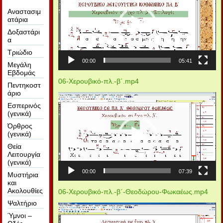
Βίντεο
Αναστασιμ
ατάρια
Δοξαστάρι
α
Τριώδιο
00:00
05:41
Μεγάλη
Εβδομάς
06-Χερουβικό-πλ.-β΄.mp4
Πεντηκοστ
άριο
Πρόγραμμα
Αναπαραγωγής
Εσπερινός
Βίντεο
(γενικά)
Όρθρος
(γενικά)
Θεία
Λειτουργία
(γενικά)
00:00
07:39
Μυστήρια
και
Ακολουθίες
06-Χερουβικό-πλ.-β΄-Θεοδώρου-Φωκαέως.mp4
Ψαλτήριο
Πρόγραμμα
Αναπαραγωγής
Ύμνοι –
Βίντεο