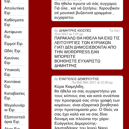
Ειρ.
Θα ήθελα πρώτα νά σάς συγχαρώ
Γιά όλα , καί νά ζητήσω: Χερουβικόν
Απολυτίκια
σέ μουσικά βυζαντινά γραμμένα ,
Ειρ.
ευχαριστώ.
Καθίσματα
Ειρ.
By
ΔΗΜΗΤΡΗΣ ΚΙΟΣΠΕΣ
Τρ Οκτ
Αντίφωνα
31st 2017 at 7:07 μμ
Ειρ.
ΠΑΡΑΚΑΛΩ ΘΑ ΗΘΕΛΑ ΝΑ ΕΧΩ ΤΙΣ
ΛΕΙΤΟΥΡΓΙΕΣ ΤΩΝ ΚΥΡΙΑΚΩΝ
Ειρμοί Ειρ.
ΓΙΑΤΙ ΔΕΝ ΔΗΜΟΣΙΕΒΟΝΤΑΙ ΑΠΟ
Ωδές Ειρ.
ΤΗΝ WORDPRESS.EAN
ΜΠΟΡΕΙΤΕ
Κανόνες
ΒΟΗΘΗΣΤΕ.ΕΥΧΑΡΙΣΤΩ
Ειρ.
ΔΗΜΗΤΡΗΣ
Υπακοές
Ειρ.
By
ΕΥΑΓΓΕΛΟΣ ΔΕΜΕΡΟΥΤΗΣ
Κοντάκια
Πα Μαΐ 26th 2017 at 12:00 μμ
Ειρ.
Κύριε Κιαμηλίδη,
θα ήθελα να σας ευχαριστήσω για
Καταβασίες
τους κόπους σας και κατά συνέπεια
Ειρ.
την προσφορά σας στην γραφή των
κειμένων, είναι εξαιρετικά βοηθητικό
Μεγαλυνάρ
στην προετοιμασία μου. Ο Θεός να
ια Ειρ.
σας έχει καλά και να σας δίνει
Εξαποστειλ
δύναμη και πλούσια την χάριν.
άρια Ειρ.
Ευάγγελος Δεμερούτης-
λαμπαδάριος του Ιερού Ναού
Αίνοι Ειρ.