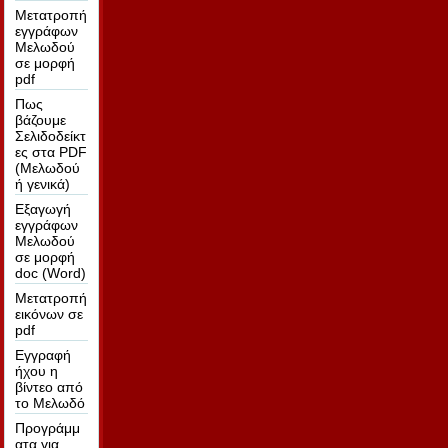
Μετατροπή
εγγράφων
Μελωδού
σε μορφή
pdf
Πως
βάζουμε
Σελιδοδείκτ
ες στα PDF
(Μελωδού
ή γενικά)
Εξαγωγή
εγγράφων
Μελωδού
σε μορφή
doc (Word)
Μετατροπή
εικόνων σε
pdf
Εγγραφή
ήχου η
βίντεο από
το Μελωδό
Προγράμμ
ατα για