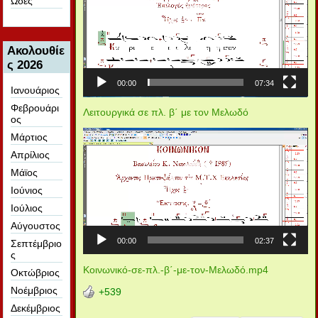
Ωδές
Ακολουθίε
ς 2026
00:00
07:34
Ιανουάριος
Φεβρουάρι
Λειτουργικά σε πλ. β΄ με τον Μελωδό
ος
Πρόγραμμα
Μάρτιος
Αναπαραγωγής
Απρίλιος
Βίντεο
Μάϊος
Ιούνιος
Ιούλιος
Αύγουστος
00:00
02:37
Σεπτέμβριο
ς
Κοινωνικό-σε-πλ.-β΄-με-τον-Μελωδό.mp4
Οκτώβριος
Νοέμβριος
+539
Δεκέμβριος