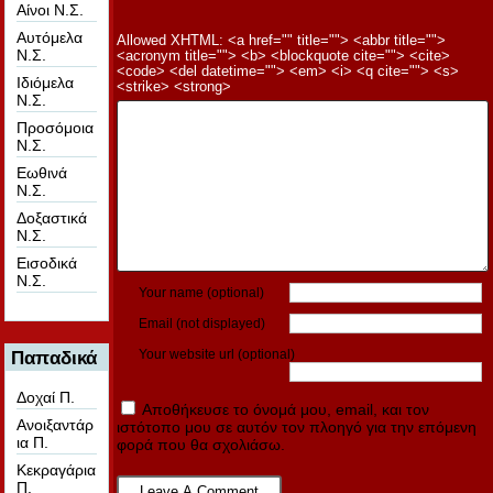
Αίνοι Ν.Σ.
Αυτόμελα
Allowed XHTML: <a href="" title=""> <abbr title="">
Ν.Σ.
<acronym title=""> <b> <blockquote cite=""> <cite>
<code> <del datetime=""> <em> <i> <q cite=""> <s>
Ιδιόμελα
<strike> <strong>
Ν.Σ.
Προσόμοια
Ν.Σ.
Εωθινά
Ν.Σ.
Δοξαστικά
Ν.Σ.
Εισοδικά
Ν.Σ.
Your name (optional)
Email (not displayed)
Your website url (optional)
Παπαδικά
Δοχαί Π.
Αποθήκευσε το όνομά μου, email, και τον
Ανοιξαντάρ
ιστότοπο μου σε αυτόν τον πλοηγό για την επόμενη
ια Π.
φορά που θα σχολιάσω.
Κεκραγάρια
Π.